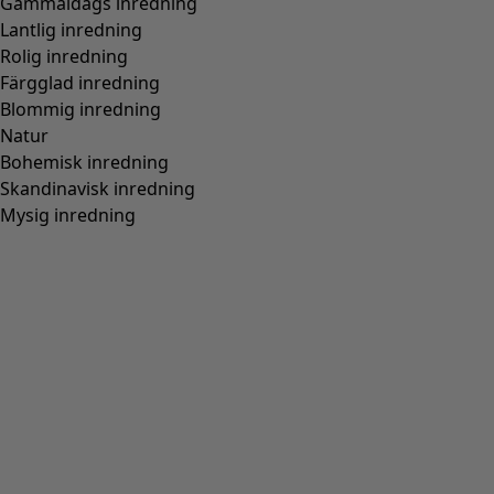
Vävd kimono ”Willow” i ekologisk bomull
Wish list icon
Pris
:
1 895 kr
Färg
indigogrön
76
Storlek
S
M
L
XL
XXL
Hitta rätt storlek
Hitta rätt storlek