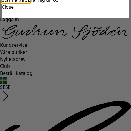
Stanna på SE
Ta mig till US
Close
Logga in
Kundservice
Våra butiker
Nyhetsbrev
Club
Beställ katalog
SE
SE