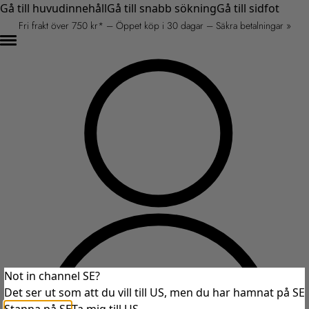
Gå till huvudinnehåll
Gå till snabb sökning
Gå till sidfot
Fri frakt över 750 kr* – Öppet köp i 30 dagar – Säkra betalningar »
Not in channel SE?
Det ser ut som att du vill till US, men du har hamnat på SE