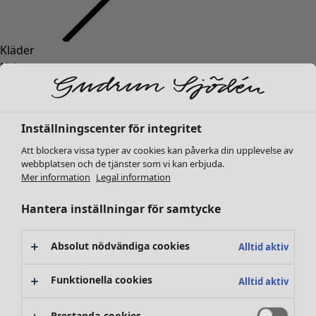
Kläder
Inredning
Öppna meny Inredning
Nyheter
Alla kläder
Klänningar
Tunikor
Inställningscenter för integritet
Toppar
Att blockera vissa typer av cookies kan påverka din upplevelse av
Skjortor & blusar
webbplatsen och de tjänster som vi kan erbjuda.
Koftor
Mer information
Legal information
Stickade tröjor
Inredning
Kampanjer
Öppna meny Kampanjer
Västar
Hantera inställningar för samtycke
Nyheter
Kappor & jackor
All inredning
Byxor
Gardiner
Absolut nödvändiga cookies
Alltid aktiv
Kjolar
Kuddar & kuddfodral
Skor
Mattor
Funktionella cookies
Alltid aktiv
Kimonos
Frotté
Böcker
Prestanda-cookies