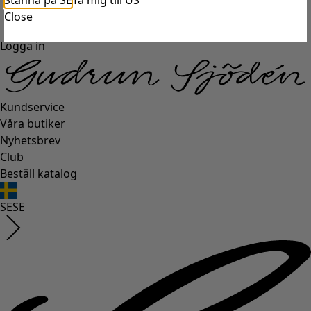
Stanna på SE
Ta mig till US
Close
Logga in
Kundservice
Våra butiker
Nyhetsbrev
Club
Beställ katalog
SE
SE