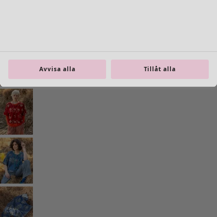
Inredning
Öppna meny Inredning
Avvisa alla
Tillåt alla
Inredning
Nyheter
All inredning
Gardiner
Kuddar & kuddfodral
Mattor
Frotté
Böcker
Tidigare favoriter