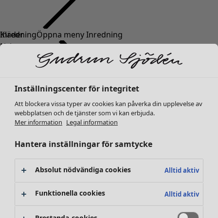
Kläder
Nyheter
Alla kläder
Klänningar
Tunikor
Inställningscenter för integritet
Toppar
Att blockera vissa typer av cookies kan påverka din upplevelse av
Skjortor & blusar
webbplatsen och de tjänster som vi kan erbjuda.
Koftor
Mer information
Legal information
Stickade tröjor
Västar
Hantera inställningar för samtycke
Kappor & jackor
Byxor
Absolut nödvändiga cookies
Alltid aktiv
Kjolar
Skor
Funktionella cookies
Alltid aktiv
Kimonos
Prestanda-cookies