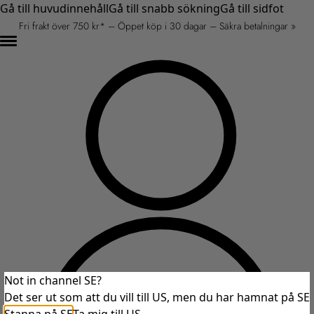
Gå till huvudinnehåll
Gå till snabb sökning
Gå till sidfot
Fri frakt över 750 kr* – Öppet köp i 30 dagar – Säkra betalningar »
Not in channel SE?
Det ser ut som att du vill till US, men du har hamnat på SE