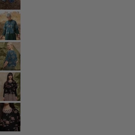
Rum
Badrum
Vardagsrum
Kök & matplats
Shoppa stilen
Klassisk och allmoge inredning