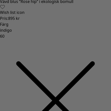
Gammaldags inredning
Lantlig inredning
Rolig inredning
Färgglad inredning
Blommig inredning
Natur
Bohemisk inredning
Skandinavisk inredning
Mysig inredning