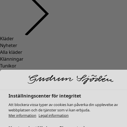
Kläder
Inredning
Öppna meny Inredning
Nyheter
Alla kläder
Klänningar
Tunikor
Toppar
Skjortor & blusar
Koftor
Stickade tröjor
Inredning
Kampanjer
Öppna meny Kampanjer
Inställningscenter för integritet
Västar
Nyheter
Att blockera vissa typer av cookies kan påverka din upplevelse av
Kappor & jackor
All inredning
webbplatsen och de tjänster som vi kan erbjuda.
Byxor
Gardiner
Mer information
Legal information
Kjolar
Kuddar & kuddfodral