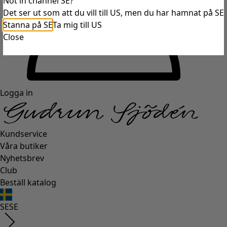
Not in channel SE?
Det ser ut som att du vill till US, men du har hamnat på SE
Stanna på SE
Ta mig till US
Close
Logga in
Kundservice
Våra butiker
Nyhetsbrev
Club
Beställ katalog
SE
SE