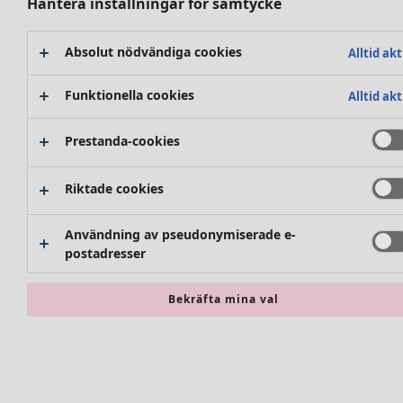
Skor
Hantera inställningar för samtycke
Mattor
Kimonos
Frotté
Böcker
Absolut nödvändiga cookies
Alltid akt
Tidigare favoriter
Kampanjer
Alla kollektioner
Funktionella cookies
Alltid akt
Alla kampanjer
Premiärpris
Prestanda-cookies
Klubbpris
Hitta rätt
Köp-2-pris
Rum
Riktade cookies
Nyheter
Badrum
Kläder
Vardagsrum
Användning av pseudonymiserade e-
Kök & matplats
postadresser
Nyheter
Alla kläder
Bekräfta mina val
Klänningar
Tunikor
Toppar
Skjortor & blusar
Accessoarer