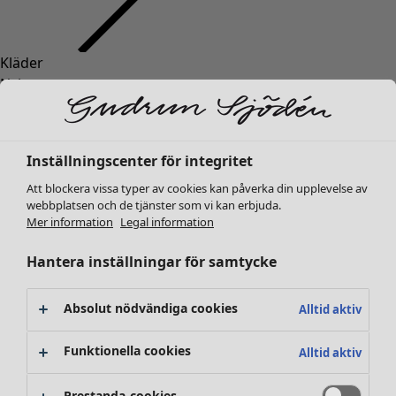
Kläder
Nyheter
Alla kläder
Klänningar
Tunikor
Inställningscenter för integritet
Toppar
Att blockera vissa typer av cookies kan påverka din upplevelse av
Skjortor & blusar
webbplatsen och de tjänster som vi kan erbjuda.
Koftor
Mer information
Legal information
Stickade tröjor
Västar
Hantera inställningar för samtycke
Kappor & jackor
Byxor
Absolut nödvändiga cookies
Alltid aktiv
Kjolar
Skor
Funktionella cookies
Alltid aktiv
Kimonos
Prestanda-cookies