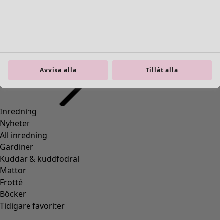
Inredning
Öppna meny Inredning
Avvisa alla
Tillåt alla
Inredning
Nyheter
All inredning
Gardiner
Kuddar & kuddfodral
Mattor
Frotté
Böcker
Tidigare favoriter