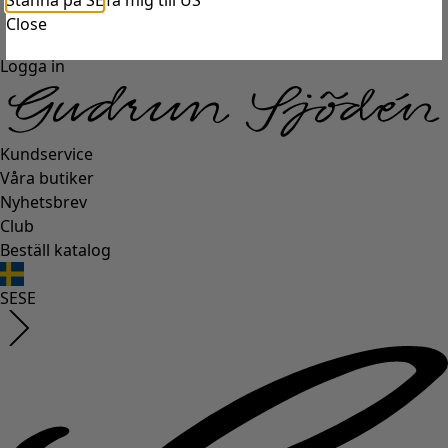
Stanna på SE
Ta mig till US
Close
Logga in
Kundservice
Våra butiker
Nyhetsbrev
Club
Beställ katalog
SE
SE