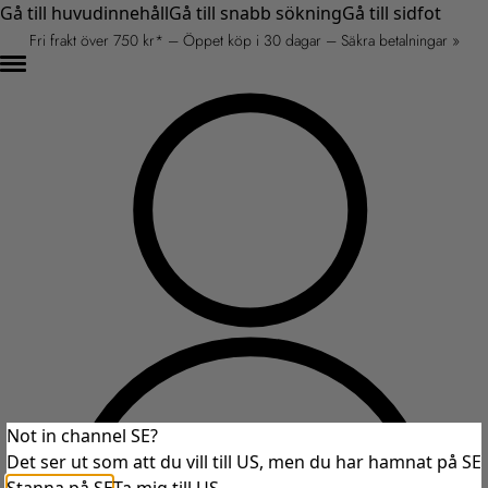
Gå till huvudinnehåll
Gå till snabb sökning
Gå till sidfot
Fri frakt över 750 kr* – Öppet köp i 30 dagar – Säkra betalningar »
Not in channel SE?
Det ser ut som att du vill till US, men du har hamnat på SE