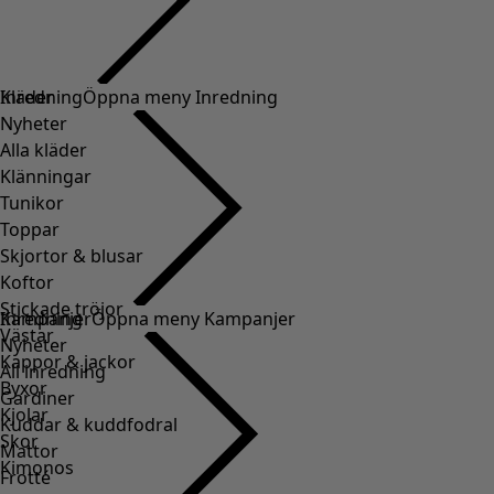
Kläder
Inredning
Öppna meny Inredning
Nyheter
Alla kläder
Klänningar
Tunikor
Toppar
Skjortor & blusar
Koftor
Stickade tröjor
Inredning
Kampanjer
Öppna meny Kampanjer
Västar
Nyheter
Kappor & jackor
All inredning
Byxor
Gardiner
Kjolar
Kuddar & kuddfodral
Skor
Mattor
Kimonos
Frotté