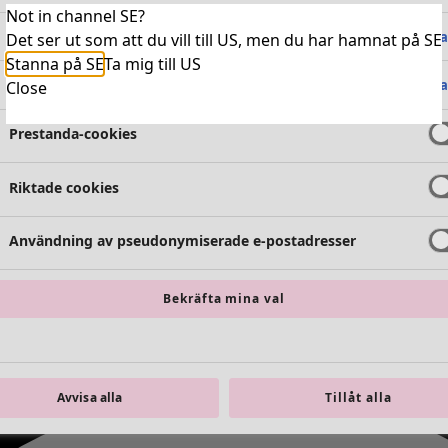
Not in channel SE?
Absolut nödvändiga cookies
Alltid 
Det ser ut som att du vill till US, men du har hamnat på SE
Stanna på SE
Ta mig till US
Funktionella cookies
Alltid 
Close
Prestanda-cookies
Riktade cookies
Användning av pseudonymiserade e-postadresser
Bekräfta mina val
Avvisa alla
Tillåt alla