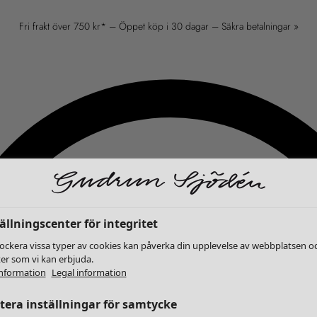
Fri frakt över 750 kr* – Öppet köp i 30 dagar – Säkra betalningar »
ällningscenter för integritet
lockera vissa typer av cookies kan påverka din upplevelse av webbplatsen o
ter som vi kan erbjuda.
nformation
Legal information
era inställningar för samtycke