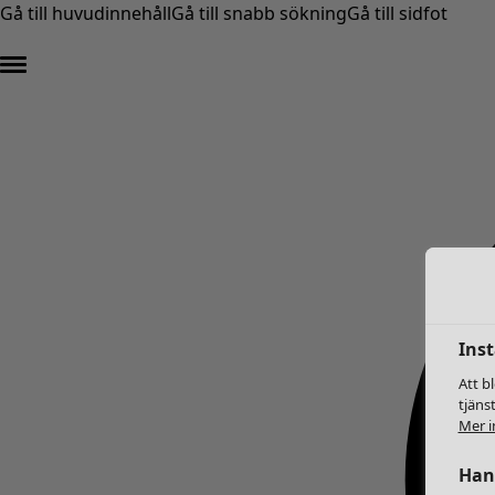
Gå till huvudinnehåll
Gå till snabb sökning
Gå till sidfot
Inst
Att b
tjäns
Mer i
Hant