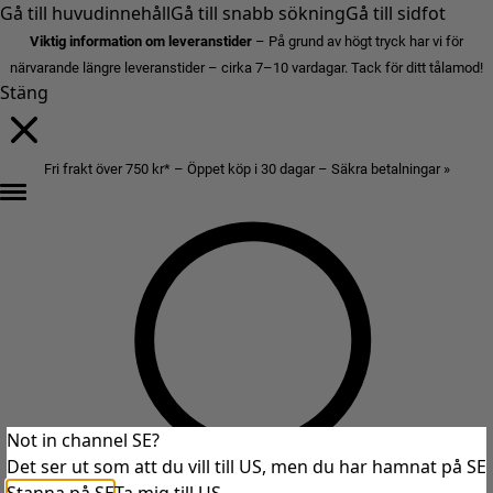
Gå till huvudinnehåll
Gå till snabb sökning
Gå till sidfot
Viktig information om leveranstider
– På grund av högt tryck har vi för
närvarande längre leveranstider – cirka 7–10 vardagar. Tack för ditt tålamod!
Stäng
Fri frakt över 750 kr* – Öppet köp i 30 dagar – Säkra betalningar »
Not in channel SE?
Det ser ut som att du vill till US, men du har hamnat på SE