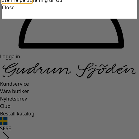
Stanna på SE
Ta mig till US
Close
Logga in
Kundservice
Våra butiker
Nyhetsbrev
Club
Beställ katalog
SE
SE