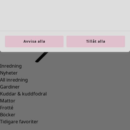
Inredning
Öppna meny Inredning
Avvisa alla
Tillåt alla
Inredning
Nyheter
All inredning
Gardiner
Kuddar & kuddfodral
Mattor
Frotté
Böcker
Tidigare favoriter