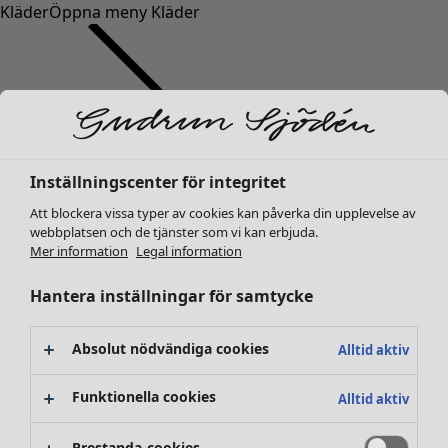
Kläder
Öppna meny Kläder
Inställningscenter för integritet
Kläder
Nyheter
Att blockera vissa typer av cookies kan påverka din upplevelse av
webbplatsen och de tjänster som vi kan erbjuda.
Alla kläder
Mer information
Legal information
Klänningar
Tunikor
Hantera inställningar för samtycke
Toppar
Skjortor & blusar
Absolut nödvändiga cookies
Alltid aktiv
Koftor
Stickade tröjor
Funktionella cookies
Alltid aktiv
Västar
Kappor & jackor
Prestanda-cookies