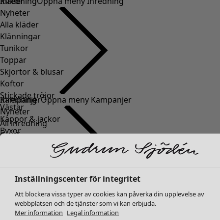
Kläder
Inredning
Öppna meny Inredning
Nyheter
Alla kläder
Klänningar
Tunikor
Toppar
Skjortor & blusar
Koftor
Stickade tröjor
Inredning
Kampanjer
Öppna meny Kampanjer
Västar
Nyheter
Kappor & jackor
All inredning
Byxor
Gardiner
Kjolar
Kuddar & kuddfodral
Skor
Mattor
Kimonos
Frotté
Inställningscenter för integritet
Böcker
Tidigare favoriter
Att blockera vissa typer av cookies kan påverka din upplevelse av
Kampanjer
Alla kollektioner
webbplatsen och de tjänster som vi kan erbjuda.
Mer information
Legal information
Alla kampanjer