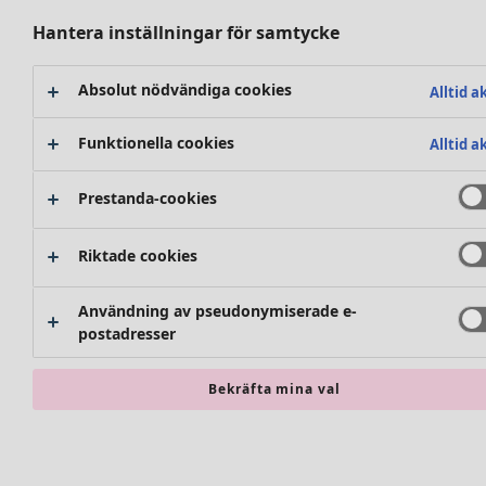
Premiärpris
Hantera inställningar för samtycke
Klubbpris
Hitta rätt
Köp-2-pris
Rum
Nyheter
Absolut nödvändiga cookies
Alltid a
Badrum
Kläder
Vardagsrum
Funktionella cookies
Alltid a
Kök & matplats
Nyheter
Prestanda-cookies
Alla kläder
Klänningar
Riktade cookies
Tunikor
Toppar
Användning av pseudonymiserade e-
Skjortor & blusar
Accessoarer
postadresser
Koftor
Alla accessoarer
Stickade tröjor
Sjalar
Bekräfta mina val
Västar
Leggings
Shoppa stilen
Kappor & jackor
Strumpbyxor
Klassisk och allmoge inredning
Byxor
Sockor och strumpor
Gammaldags inredning
Kjolar
Väskor & tygpåsar