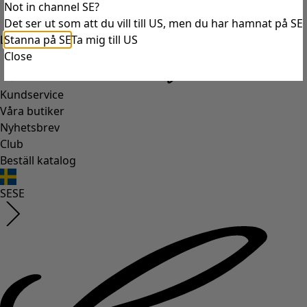
Not in channel SE?
Det ser ut som att du vill till US, men du har hamnat på SE
Stanna på SE
Ta mig till US
Logga in
Close
Kundservice
Våra butiker
Nyhetsbrev
Club
Beställ katalog
SE
SE