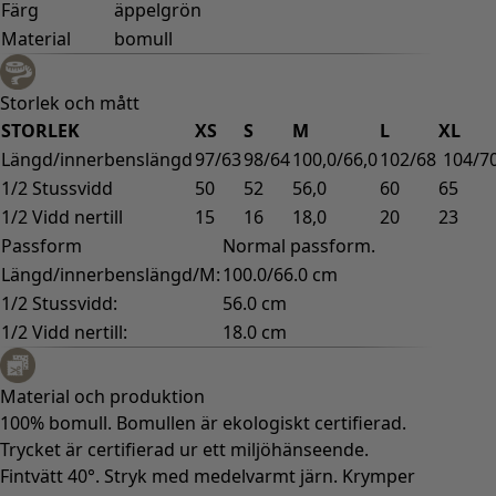
Färg
äppelgrön
Material
bomull
Storlek och mått
STORLEK
XS
S
M
L
XL
Längd/innerbenslängd
97/63
98/64
100,0/66,0
102/68
104/7
1/2 Stussvidd
50
52
56,0
60
65
1/2 Vidd nertill
15
16
18,0
20
23
Passform
Normal passform.
Längd/innerbenslängd/M:
100.0/66.0 cm
1/2 Stussvidd:
56.0 cm
1/2 Vidd nertill:
18.0 cm
Material och produktion
100% bomull. Bomullen är ekologiskt certifierad.
Trycket är certifierad ur ett miljöhänseende.
Fintvätt 40°. Stryk med medelvarmt järn. Krymper