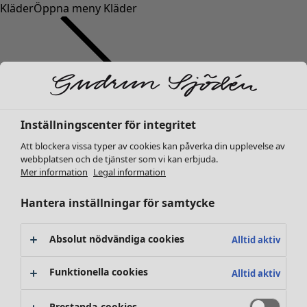
Kläder
Öppna meny Kläder
Inställningscenter för integritet
Kläder
Inredning
Öppna meny Inredning
Nyheter
Att blockera vissa typer av cookies kan påverka din upplevelse av
webbplatsen och de tjänster som vi kan erbjuda.
Alla kläder
Mer information
Legal information
Klänningar
Tunikor
Hantera inställningar för samtycke
Toppar
Skjortor & blusar
Absolut nödvändiga cookies
Alltid aktiv
Koftor
Stickade tröjor
Inredning
Kampanjer
Öppna meny Kampanjer
Funktionella cookies
Alltid aktiv
Västar
Nyheter
Kappor & jackor
All inredning
Prestanda-cookies