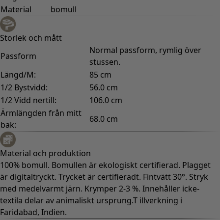
Material
bomull
Storlek och mått
Normal passform, rymlig över
Passform
stussen.
Längd/M:
85 cm
1/2 Bystvidd:
56.0 cm
1/2 Vidd nertill:
106.0 cm
Ärmlängden från mitt
68.0 cm
bak:
Material och produktion
100% bomull. Bomullen är ekologiskt certifierad. Plagget
är digitaltryckt. Trycket är certifieradt. Fintvätt 30°. Stryk
med medelvarmt järn. Krymper 2-3 %. Innehåller icke-
textila delar av animaliskt ursprung.T illverkning i
Faridabad, Indien.