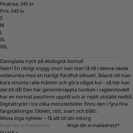
Finalrea
:
245 kr
Pris
:
545 kr
S
M
L
XL
XXL
Dansglada tryck på ekologisk bomull
Swirr! En riktigt snygg snurr kan man få till i denna vävda
voiletunika med en härligt flärdfull silhuett. Ibland vill man
bara strunta i alla måsten och göra något kul – så här kan
det bli då! Den här genomknäppta tunikan i raglanmodell
har en normal passform upptill och är rejält utställd nedtill.
Digitaltryckt i tre olika mönsterbilder finns den i fyra fina
färgställningar. Oblekt, rött, svart och blått.
Missa inga nyheter – få allt till din inkorg
Ange din e-mailadress
*
Ja tack »