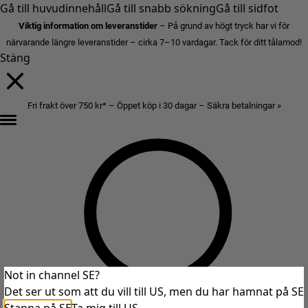
Gå till huvudinnehåll
Gå till snabb sökning
Gå till sidfot
Viktig information om leveranstider
– På grund av högt tryck har vi för
närvarande längre leveranstider – cirka 7–10 vardagar. Tack för ditt tålamod!
Stäng
Fri frakt över 750 kr* – Öppet köp i 30 dagar – Säkra betalningar »
Not in channel SE?
Det ser ut som att du vill till US, men du har hamnat på SE