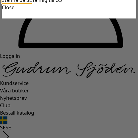
Stanna på SE
Ta mig till US
Close
Logga in
Kundservice
Våra butiker
Nyhetsbrev
Club
Beställ katalog
SE
SE