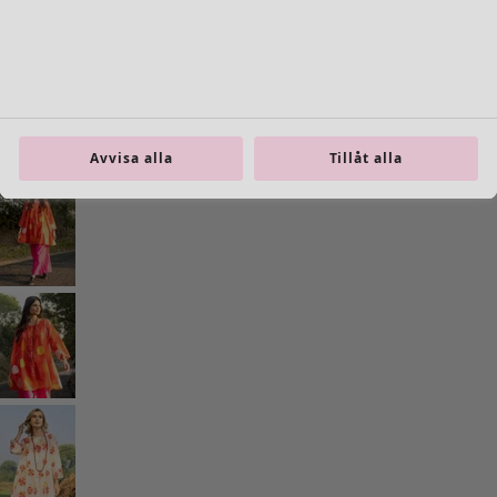
Previous slider image
Next slider image
Current slider image
Gå till 2
Gå till 3
Gå till 4
Avvisa alla
Tillåt alla
Fler färger