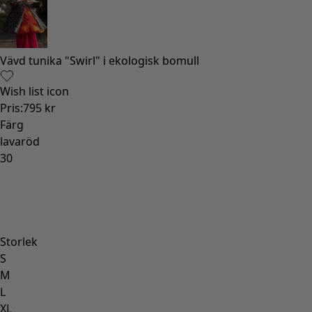
Vävd tunika "Swirl" i ekologisk bomull
Wish list icon
Pris
:
795 kr
Färg
lavaröd
30
Storlek
S
M
L
XL