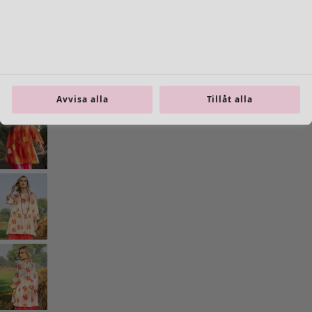
Inredning
Öppna meny Inredning
Avvisa alla
Tillåt alla
Inredning
Nyheter
All inredning
Gardiner
Kuddar & kuddfodral
Mattor
Frotté
Böcker
Tidigare favoriter