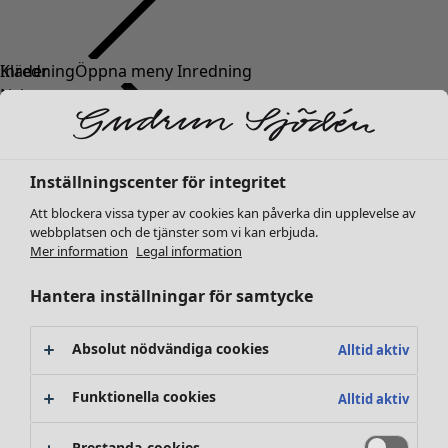
Kläder
Nyheter
Alla kläder
Klänningar
Tunikor
Inställningscenter för integritet
Toppar
Att blockera vissa typer av cookies kan påverka din upplevelse av
Skjortor & blusar
webbplatsen och de tjänster som vi kan erbjuda.
Koftor
Mer information
Legal information
Stickade tröjor
Västar
Hantera inställningar för samtycke
Kappor & jackor
Byxor
Absolut nödvändiga cookies
Alltid aktiv
Kjolar
Skor
Funktionella cookies
Alltid aktiv
Kimonos
Prestanda-cookies