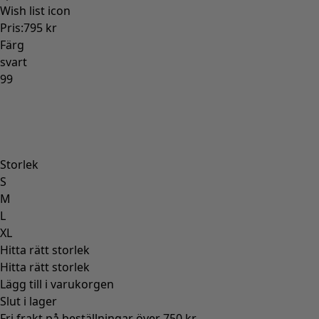
Gammaldags inredning
Lantlig inredning
Rolig inredning
Färgglad inredning
Blommig inredning
Natur
Bohemisk inredning
Skandinavisk inredning
Mysig inredning