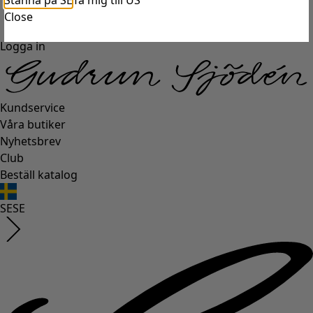
Stanna på SE
Ta mig till US
Close
Logga in
Kundservice
Våra butiker
Nyhetsbrev
Club
Beställ katalog
SE
SE