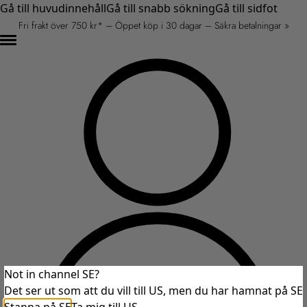
Gå till huvudinnehåll
Gå till snabb sökning
Gå till sidfot
Fri frakt över 750 kr* – Öppet köp i 30 dagar – Säkra betalningar »
Not in channel SE?
Det ser ut som att du vill till US, men du har hamnat på SE