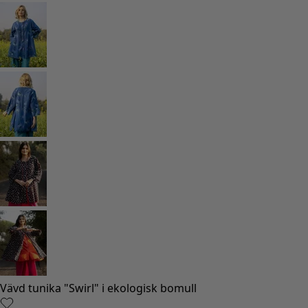
Rum
Badrum
Vardagsrum
Kök & matplats
Shoppa stilen
Klassisk och allmoge inredning