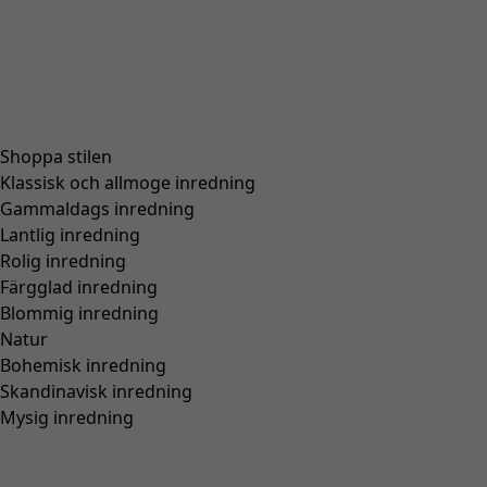
Lägg till i varukorgen
I lager
Fri frakt på beställningar över 750 kr.
Öppet köp i 30 dagar.
Levereras om 3-5 arbetsdagar, förutsatt att varan finns i
lager.
Produktinformation
Blommig tunika eller en tunika med stora prickar,
beroende på färgställning. Helt genomknäppt, rundskuren
modell med härlig vidd och raglanärmar. Digitaltryckt
mönster. Trekvartslånga ärmar sidsömsfickor och
pärlemorknappar.
Art.nr
63503
Färgnummer
35
Färg
vildros
Material
bomull