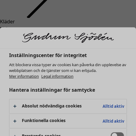
Kläder
Inredning
Öppna meny Inredning
Nyheter
Alla kläder
Klänningar
Tunikor
Inställningscenter för integritet
Toppar
Att blockera vissa typer av cookies kan påverka din upplevelse av
Skjortor & blusar
webbplatsen och de tjänster som vi kan erbjuda.
Koftor
Mer information
Legal information
Stickade tröjor
Inredning
Kampanjer
Öppna meny Kampanjer
Västar
Hantera inställningar för samtycke
Nyheter
Kappor & jackor
All inredning
Byxor
Gardiner
Absolut nödvändiga cookies
Alltid aktiv
Kjolar
Kuddar & kuddfodral
Skor
Mattor
Funktionella cookies
Alltid aktiv
Kimonos
Frotté
Böcker
Prestanda-cookies