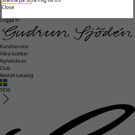
Stanna på SE
Ta mig till US
unexpectederror.buttontext
Close
Logga in
Kundservice
Våra butiker
Nyhetsbrev
Club
Beställ katalog
SE
SE