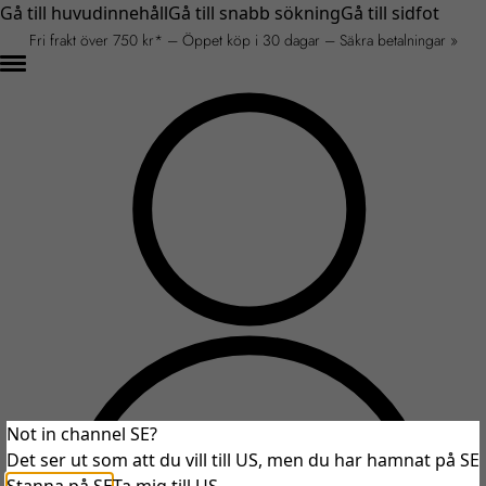
Gå till huvudinnehåll
Gå till snabb sökning
Gå till sidfot
Fri frakt över 750 kr* – Öppet köp i 30 dagar – Säkra betalningar »
Not in channel SE?
Det ser ut som att du vill till US, men du har hamnat på SE
An unexpected error occurred.