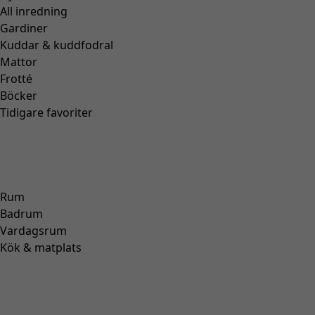
Vävd tunika "Swirl" i ekologisk bomull
Wish list icon
Pris
:
795 kr
Färg
vildros
35
Storlek
S
M
L
XL
Hitta rätt storlek
Hitta rätt storlek