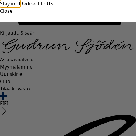
Stay in FI
Redirect to US
Close
Kirjaudu Sisään
Asiakaspalvelu
Myymälämme
Uutiskirje
Club
Tilaa kuvasto
FI
FI