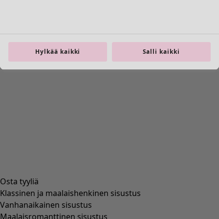
Huone
Kylpyhuone
Olohuoneen
Hylkää kaikki
Salli kaikki
Keittiö ja ruokailutila
Osta tyyliä
Klassinen ja maalaishenkinen sisustus
Vanhanaikainen sisustus
Maalaisromanttinen sisustus