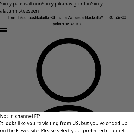
Siirry pääsisältöön
Siirry pikanavigointiin
Siirry
alatunnisteeseen
Toimitukset postikuluitta vähintään 75 euron tilauksille* – 30 päivää
palautusoikeus »
Not in channel FI?
It looks like you're visiting from US, but you've ended up
on the FI website. Please select your preferred channel.