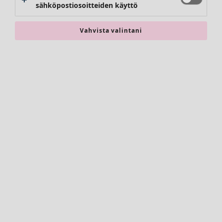
Kimonot
sähköpostiosoitteiden käyttö
Vahvista valintani
Asusteet
Kaikki asusteet