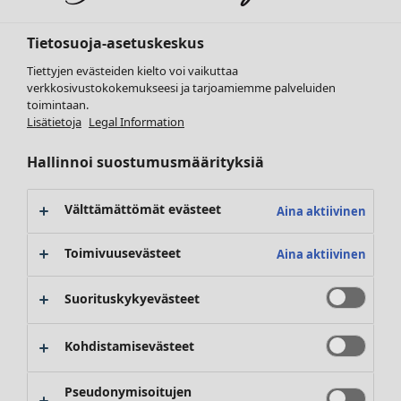
Tietosuoja-asetuskeskus
Tiettyjen evästeiden kielto voi vaikuttaa
verkkosivustokokemukseesi ja tarjoamiemme palveluiden
Vaatteet
toimintaan.
Uutuus
Lisätietoja
Legal Information
Kaikki vaatteet
Hallinnoi suostumusmäärityksiä
Mekot
Tunikoita
Topit ja puserot
Välttämättömät evästeet
Aina aktiivinen
Paitapuserot & paidat
Neuletakit
Toimivuusevästeet
Aina aktiivinen
Neulepuserot
Liivit
Suorituskykyevästeet
Takit & jakut
Housut
Kohdistamisevästeet
Hameet
Kengät
Pseudonymisoitujen