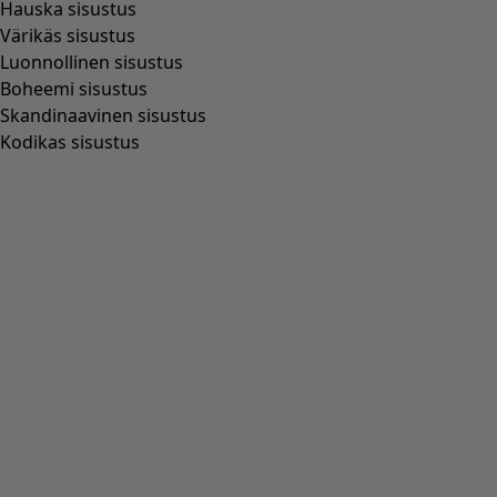
Wish list icon
Neuletakki Anila
Hinta
:
99,00 €
XS
S
M
L
XL
XXL