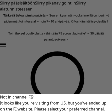
Siirry pääsisältöön
Siirry pikanavigointiin
Siirry
alatunnisteeseen
Tärkeää tietoa toimitusajoista
– Suuren kysynnän vuoksi meillä on juuri nyt
pidemmät toimitusajat – noin 7–10 arkipäivää. Kiitos kärsivällisyydestäsi!
Toimitukset postikuluitta vähintään 75 euron tilauksille* – 30 päivää
palautusoikeus »
Not in channel FI?
It looks like you're visiting from US, but you've ended up
on the FI website. Please select your preferred channel.