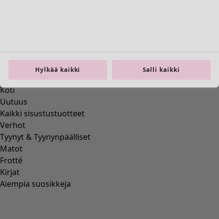
Wish list icon
Neuletakki Anila
Hinta
:
99,00 €
XS
Hylkää kaikki
Salli kaikki
S
M
L
XL
XXL