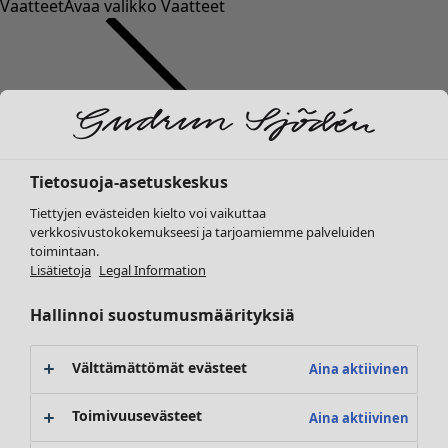
Vaatteet
Avaa valikko Vaatteet
Tietosuoja-asetuskeskus
Vaatteet
Koti
Avaa valikko Koti
Tiettyjen evästeiden kielto voi vaikuttaa
Uutuus
verkkosivustokokemukseesi ja tarjoamiemme palveluiden
Kaikki vaatteet
toimintaan.
Mekot
Lisätietoja
Legal Information
Tunikoita
Topit ja puserot
Hallinnoi suostumusmäärityksiä
Paitapuserot & paidat
Koti
Kampanjat
Avaa valikko Kampanjat
Neuletakit
Uutuus
Välttämättömät evästeet
Aina aktiivinen
Neulepuserot
Kaikki sisustustuotteet
Liivit
Verhot
Toimivuusevästeet
Aina aktiivinen
Takit & jakut
Tyynyt & Tyynynpäälliset