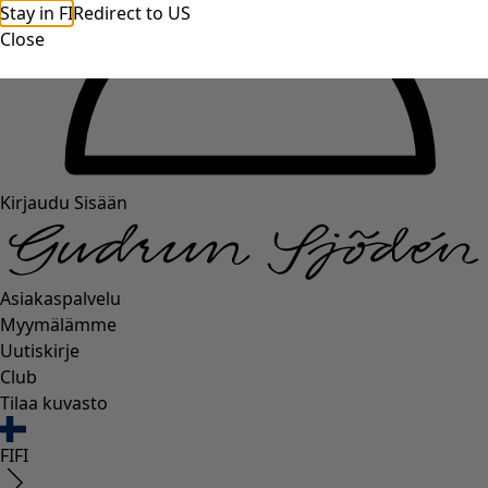
Stay in FI
Redirect to US
Close
Kirjaudu Sisään
Asiakaspalvelu
Myymälämme
Uutiskirje
Club
Tilaa kuvasto
FI
FI