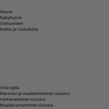
Wish list icon
Neuletakki Anila
Hinta
:
99,00 €
XS
S
M
L
XL
XXL