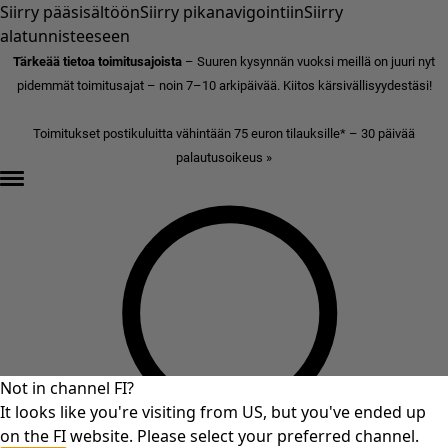
Siirry pääsisältöön
Siirry pikanavigointiin
Siirry
alatunnisteeseen
Tärkeää tietoa toimitusajoista
– Suuren kysynnän vuoksi meillä on juuri nyt
pidemmät toimitusajat – noin 7–10 arkipäivää. Kiitos kärsivällisyydestäsi!
Toimitukset postikuluitta vähintään 75 euron tilauksille* – 30 päivää
palautusoikeus »
Not in channel FI?
It looks like you're visiting from US, but you've ended up
on the FI website. Please select your preferred channel.