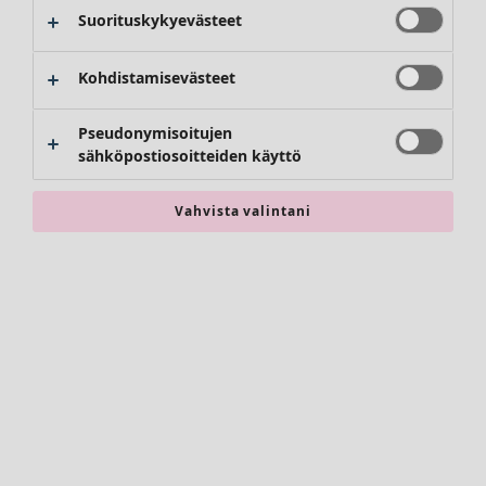
Housut
Suorituskykyevästeet
Hameet
Kengät
Kohdistamisevästeet
Kimonot
Pseudonymisoitujen
sähköpostiosoitteiden käyttö
Vahvista valintani