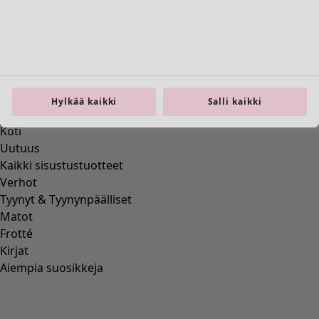
Koti
Avaa valikko Koti
Hylkää kaikki
Salli kaikki
Koti
Uutuus
Kaikki sisustustuotteet
Verhot
Tyynyt & Tyynynpäälliset
Matot
Frotté
Kirjat
Aiempia suosikkeja