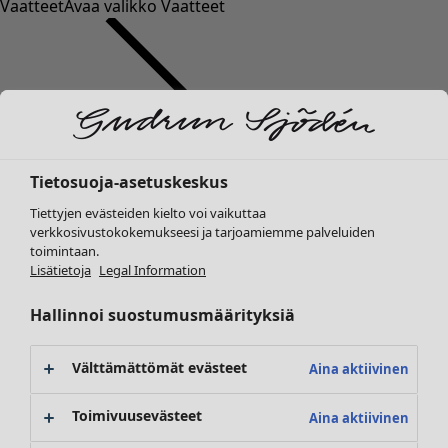
Vaatteet
Avaa valikko Vaatteet
Tietosuoja-asetuskeskus
Vaatteet
Tiettyjen evästeiden kielto voi vaikuttaa
Uutuus
verkkosivustokokemukseesi ja tarjoamiemme palveluiden
Kaikki vaatteet
toimintaan.
Mekot
Lisätietoja
Legal Information
Tunikoita
Topit ja puserot
Hallinnoi suostumusmäärityksiä
Paitapuserot & paidat
Neuletakit
Välttämättömät evästeet
Aina aktiivinen
Neulepuserot
Liivit
Toimivuusevästeet
Aina aktiivinen
Takit & jakut