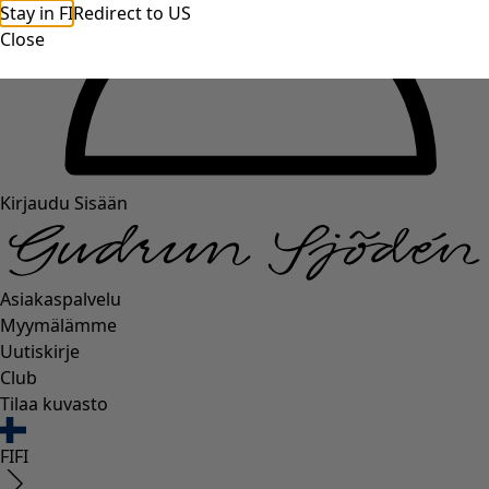
Stay in FI
Redirect to US
Close
Kirjaudu Sisään
Asiakaspalvelu
Myymälämme
Uutiskirje
Club
Tilaa kuvasto
FI
FI