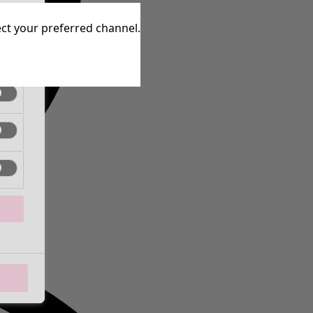
inen
lect your preferred channel.
inen