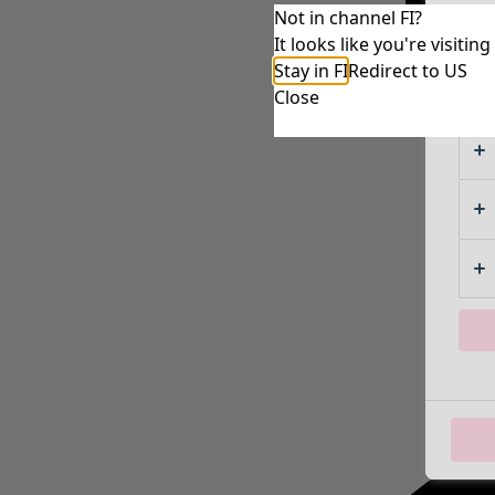
Not in channel FI?
It looks like you're visiti
Stay in FI
Redirect to US
Close