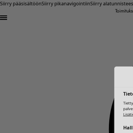
Siirry pääsisältöön
Siirry pikanavigointiin
Siirry alatunnistee
Toimituks
Tie
Tiett
palve
Lisäti
Hal