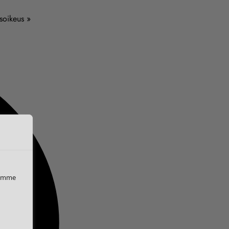
usoikeus »
iemme