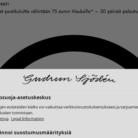
seen
et postikuluitta vähintään 75 euron tilauksille* – 30 päivää palaut
tosuoja-asetuskeskus
yjen evästeiden kielto voi vaikuttaa verkkosivustokokemukseesi ja tarjoam
luiden toimintaan.
etoja
Legal Information
linnoi suostumusmäärityksiä