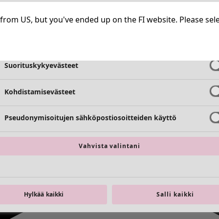
Välttämättömät evästeet
Aina aktiiv
ng from US, but you've ended up on the FI website. Please se
Toimivuusevästeet
Aina aktiiv
Suorituskykyevästeet
Kohdistamisevästeet
Pseudonymisoitujen sähköpostiosoitteiden käyttö
Vahvista valintani
Hylkää kaikki
Salli kaikki