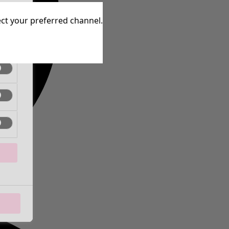
inen
lect your preferred channel.
inen