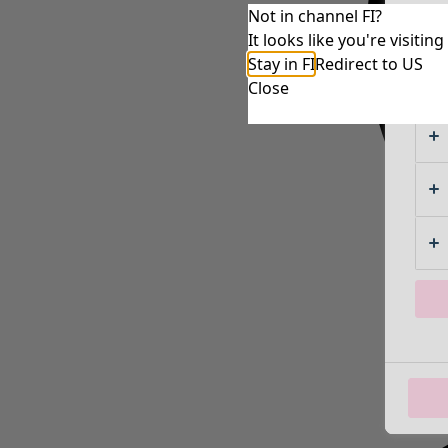
Not in channel FI?
It looks like you're visiti
Stay in FI
Redirect to US
Close