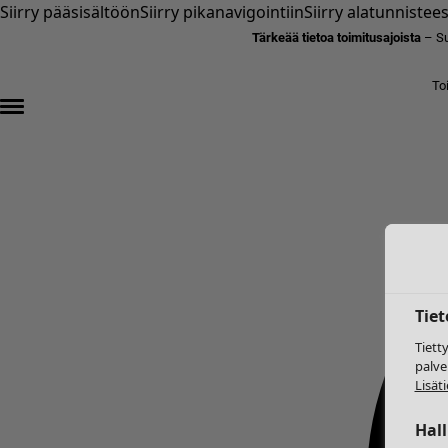
Siirry pääsisältöön
Siirry pikanavigointiin
Siirry alatunnistee
Tärkeää tietoa toimitusajoista
– Su
To
Tie
Tiett
palve
Lisäti
Hal