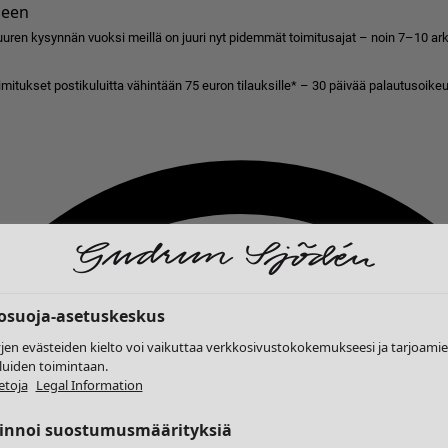
seen
uren kysynnän vuoksi meillä on juuri nyt pidemmät toimitusajat – noin 7–10 arkip
imitukset postikuluitta vähintään 75 euron tilauksille* – 30 päivää palautusoikeu
tosuoja-asetuskeskus
yjen evästeiden kielto voi vaikuttaa verkkosivustokokemukseesi ja tarjoam
luiden toimintaan.
etoja
Legal Information
linnoi suostumusmäärityksiä