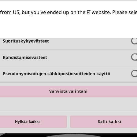
Välttämättömät evästeet
Aina aktiiv
ng from US, but you've ended up on the FI website. Please se
Toimivuusevästeet
Aina aktiiv
Suorituskykyevästeet
Kohdistamisevästeet
Pseudonymisoitujen sähköpostiosoitteiden käyttö
Vahvista valintani
Hylkää kaikki
Salli kaikki