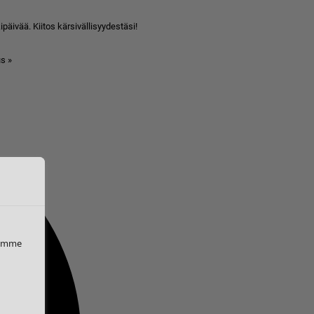
äivää. Kiitos kärsivällisyydestäsi!
s »
iemme