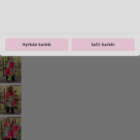
Koti
Avaa valikko Koti
Hylkää kaikki
Salli kaikki
Koti
Uutuus
Kaikki sisustustuotteet
Verhot
Tyynyt & Tyynynpäälliset
Matot
Frotté
Kirjat
Aiempia suosikkeja