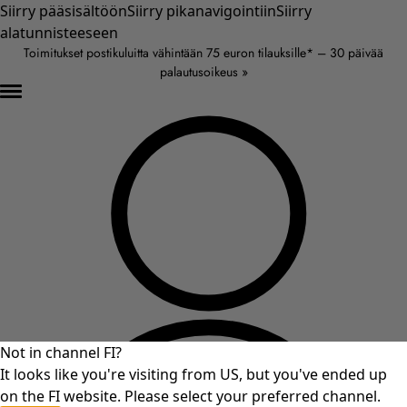
Siirry pääsisältöön
Siirry pikanavigointiin
Siirry
alatunnisteeseen
Toimitukset postikuluitta vähintään 75 euron tilauksille* – 30 päivää
palautusoikeus »
Not in channel FI?
It looks like you're visiting from US, but you've ended up
on the FI website. Please select your preferred channel.