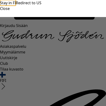
Stay in FI
Redirect to US
Close
Kirjaudu Sisään
Asiakaspalvelu
Myymälämme
Uutiskirje
Club
Tilaa kuvasto
FI
FI