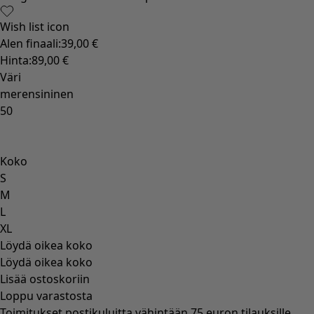
Hauska sisustus
Värikäs sisustus
Luonnollinen sisustus
Boheemi sisustus
Skandinaavinen sisustus
Kodikas sisustus