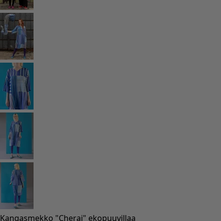
Huone
Kylpyhuone
Olohuoneen
Keittiö ja ruokailutila
Osta tyyliä
Klassinen ja maalaishenkinen sisustus
Vanhanaikainen sisustus
Maalaisromanttinen sisustus