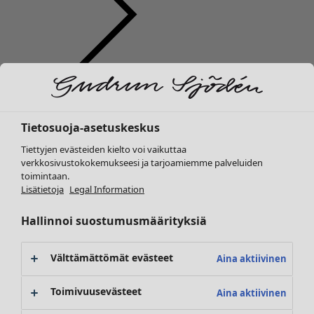
Vaatteet
Uutuus
Kaikki vaatteet
Tietosuoja-asetuskeskus
Mekot
Tunikoita
Tiettyjen evästeiden kielto voi vaikuttaa
Topit ja puserot
verkkosivustokokemukseesi ja tarjoamiemme palveluiden
toimintaan.
Paitapuserot & paidat
Lisätietoja
Legal Information
Neuletakit
Neulepuserot
Hallinnoi suostumusmäärityksiä
Liivit
Takit & jakut
Välttämättömät evästeet
Aina aktiivinen
Housut
Hameet
Toimivuusevästeet
Aina aktiivinen
Kengät