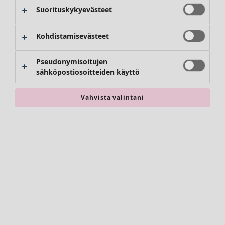
Kimonot
Suorituskykyevästeet
Kohdistamisevästeet
Pseudonymisoitujen
sähköpostiosoitteiden käyttö
Vahvista valintani
Asusteet
Kaikki asusteet