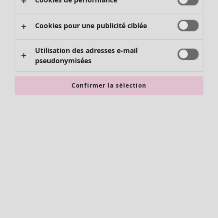
Tops
Chemises et blouses
Cookies pour une publicité ciblée
Gilets
Pulls
Gilets sans manches
Utilisation des adresses e-mail
pseudonymisées
Manteaux & vestes
Pantalons
Jupes
Confirmer la sélection
Chaussures
Kimonos