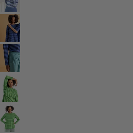
Une tenue toute prête
Décoration classique et folklorique
Décoration à l'ancienne
Décoration campagnarde
Décoration amusante
Décoration colorée
Intérieur floral
Décoration naturelle
Décoration bohème
Décoration scandinave