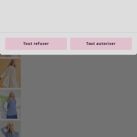
Mobilier
Nouveautés
Voir toute la décoration
Rideaux
Tout refuser
Tout autoriser
Coussins & Housse de coussin
Tapis
Éponge
Livres
Coups de cœur antérieurs
Pièce
Salle de bain
Salon
Cuisine et repas