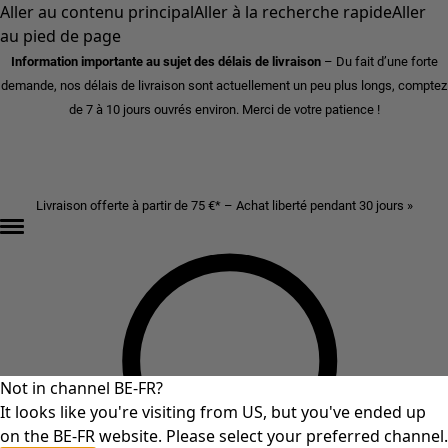
Aller au contenu principal
Aller à la recherche rapide
Aller
au pied de page
Information importante au sujet des délais de livraison
– Du fait d’une forte
demande, nos délais de livraison sont actuellement un peu plus longs, comptez
de 7 à 10 jours ouvrés environ. Merci de votre patience !
Livraison offerte à partir de 75 €* – Achat liberté pendant 30 jours »
Not in channel BE-FR?
It looks like you're visiting from US, but you've ended up
on the BE-FR website. Please select your preferred channel.