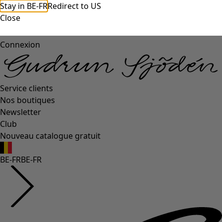
Stay in BE-FR
Redirect to US
Close
Connexion
Service clients
Nos boutiques
Newsletter
Club
Nouveau catalogue gratuit
BE-FR
BE-FR