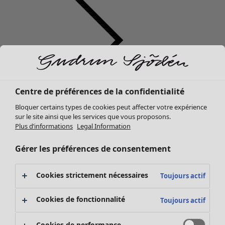
Centre de préférences de la confidentialité
Vêtements
Mobilier
Ouvrir le menu Mobilier
Bloquer certains types de cookies peut affecter votre expérience
Nouveautés
sur le site ainsi que les services que vous proposons.
Tous les vêtements
Plus d’informations
Legal Information
Robes
Tuniques
Gérer les préférences de consentement
Tops
Chemises et blouses
Cookies strictement nécessaires
Toujours actif
Gilets
Pulls
Mobilier
Campagnes
Ouvrir le menu Campagnes
Cookies de fonctionnalité
Toujours actif
Gilets sans manches
Nouveautés
Manteaux & vestes
Voir toute la décoration
Cookies de performance