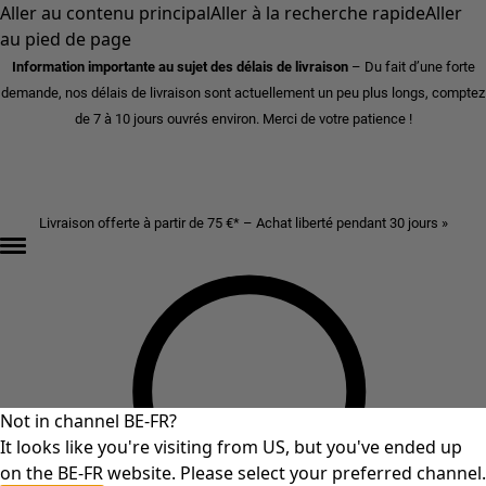
Aller au contenu principal
Aller à la recherche rapide
Aller
au pied de page
Information importante au sujet des délais de livraison
– Du fait d’une forte
demande, nos délais de livraison sont actuellement un peu plus longs, comptez
de 7 à 10 jours ouvrés environ. Merci de votre patience !
Livraison offerte à partir de 75 €* – Achat liberté pendant 30 jours »
Not in channel BE-FR?
It looks like you're visiting from US, but you've ended up
on the BE-FR website. Please select your preferred channel.