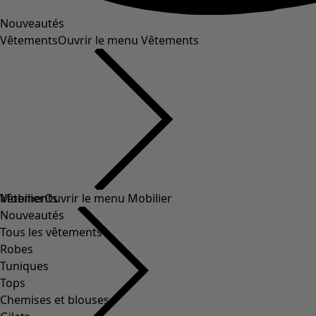
Nouveautés
Vêtements
Ouvrir le menu Vêtements
Vêtements
Mobilier
Ouvrir le menu Mobilier
Nouveautés
Tous les vêtements
Robes
Tuniques
Tops
Chemises et blouses