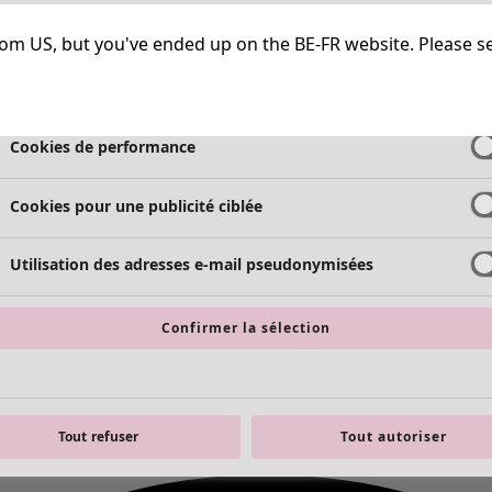
Cookies strictement nécessaires
Toujours a
g from US, but you've ended up on the BE-FR website. Please s
Cookies de fonctionnalité
Toujours a
Cookies de performance
Cookies pour une publicité ciblée
Utilisation des adresses e-mail pseudonymisées
Confirmer la sélection
Tout refuser
Tout autoriser