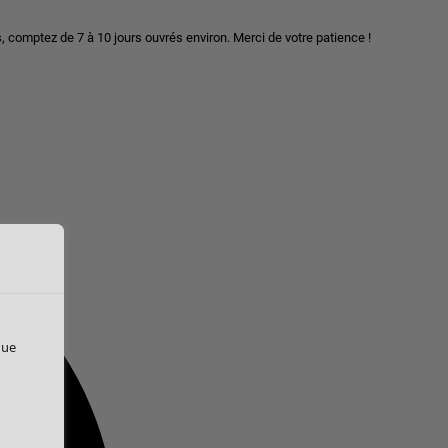
, comptez de 7 à 10 jours ouvrés environ. Merci de votre patience !
que