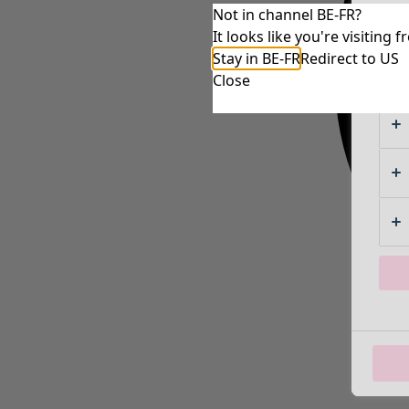
Not in channel BE-FR?
It looks like you're visitin
Stay in BE-FR
Redirect to US
Close