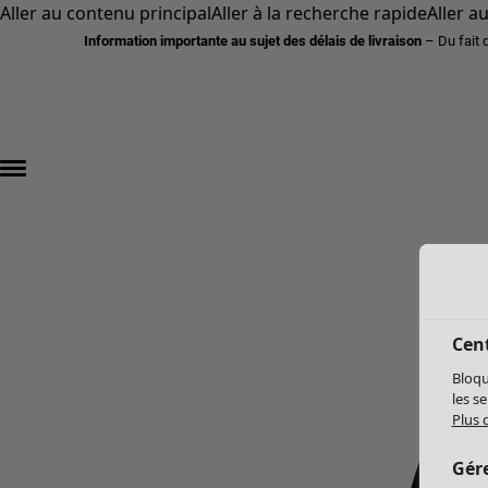
Aller au contenu principal
Aller à la recherche rapide
Aller a
Information importante au sujet des délais de livraison
– Du fait 
Cent
Bloqu
les s
Plus 
Gér