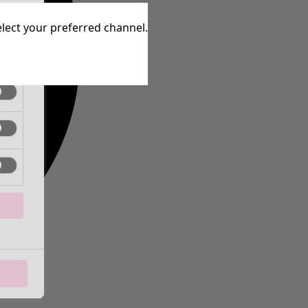
ctif
elect your preferred channel.
ctif