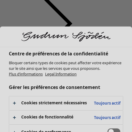
Centre de préférences de la confidentialité
Vêtements
Mobilier
Ouvrir le menu Mobilier
Bloquer certains types de cookies peut affecter votre expérience
Nouveautés
sur le site ainsi que les services que vous proposons.
Tous les vêtements
Plus d’informations
Legal Information
Robes
Tuniques
Gérer les préférences de consentement
Tops
Chemises et blouses
Cookies strictement nécessaires
Toujours actif
Gilets
Pulls
Mobilier
Campagnes
Ouvrir le menu Campagnes
Cookies de fonctionnalité
Toujours actif
Gilets sans manches
Nouveautés
Manteaux & vestes
Voir toute la décoration
Cookies de performance