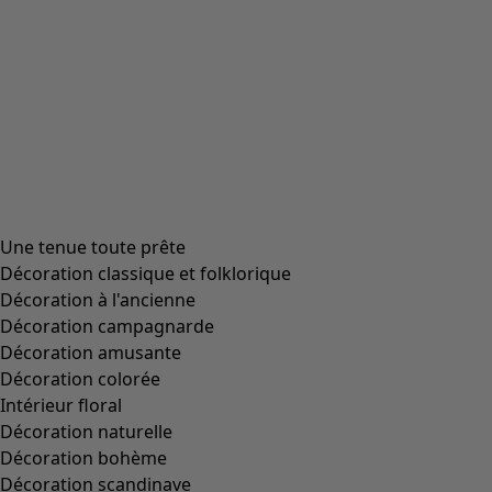
Taille
Taille unique
Aide sur les tailles
Aide sur les tailles
Ajouter au panier
En stock
Livraison gratuite pour toute commande de plus de 75 €.
Achat liberté pendant 30 jours.
Délai de livraison 3 à 5 jours, sous réserve de disponibilité
en stock.
Informations sur le produit
Un torchon en tissage ikat, décliné en deux décors à
rayures différents qui ont été réalisés par les mains habiles
d'artisans disposant d'un grand savoir-faire. Bride de
suspension contrastante sur l'envers.