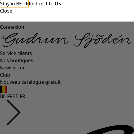
Stay in BE-FR
Redirect to US
Close
Connexion
Service clients
Nos boutiques
Newsletter
Club
Nouveau catalogue gratuit
BE-FR
BE-FR