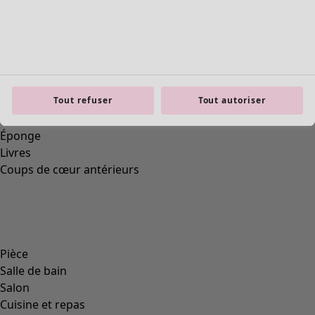
Tout refuser
Tout autoriser
Torchon "Ira" en coton biologique
Wish list icon
Prix
:
19,00 €
Coloris
fleur de cerisier
44