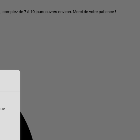
, comptez de 7 à 10 jours ouvrés environ. Merci de votre patience !
que