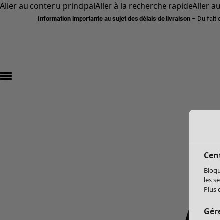
Aller au contenu principal
Aller à la recherche rapide
Aller a
Information importante au sujet des délais de livraison
– Du fait 
Cent
Bloqu
les s
Plus 
Gér