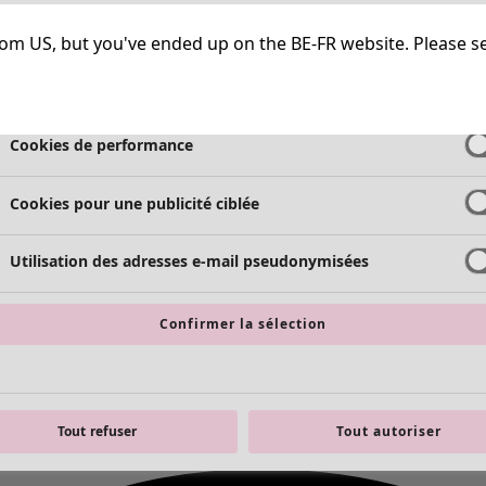
Cookies strictement nécessaires
Toujours a
g from US, but you've ended up on the BE-FR website. Please s
Cookies de fonctionnalité
Toujours a
Cookies de performance
Cookies pour une publicité ciblée
Utilisation des adresses e-mail pseudonymisées
Confirmer la sélection
Tout refuser
Tout autoriser