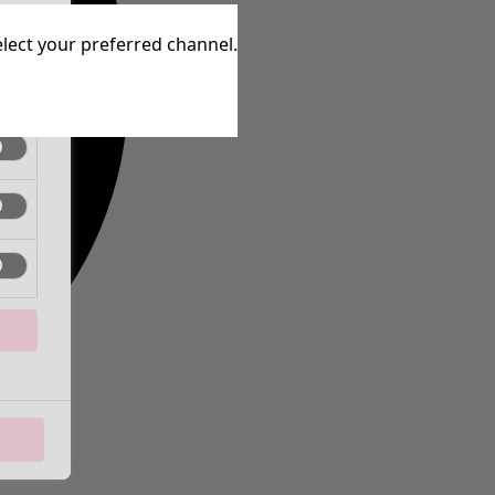
ctif
elect your preferred channel.
ctif