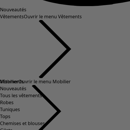
Nouveautés
Vêtements
Ouvrir le menu Vêtements
Vêtements
Mobilier
Ouvrir le menu Mobilier
Nouveautés
Tous les vêtements
Robes
Tuniques
Tops
Chemises et blouses