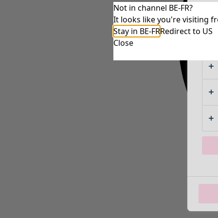
Not in channel BE-FR?
It looks like you're visitin
Stay in BE-FR
Redirect to US
Close