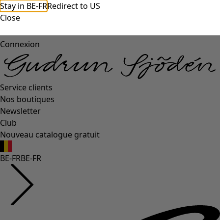
Stay in BE-FR
Redirect to US
Close
Connexion
Service clients
Nos boutiques
Newsletter
Club
Nouveau catalogue gratuit
BE-FR
BE-FR