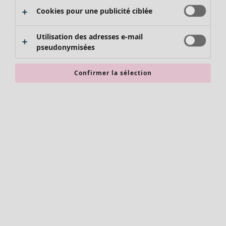
Cookies pour une publicité ciblée
Utilisation des adresses e-mail
pseudonymisées
Confirmer la sélection
Vêtements
Nouveautés
Tous les vêtements
Robes
Tuniques
Tops
Chemises et blouses
Gilets
Pulls
Gilets sans manches
Manteaux & vestes