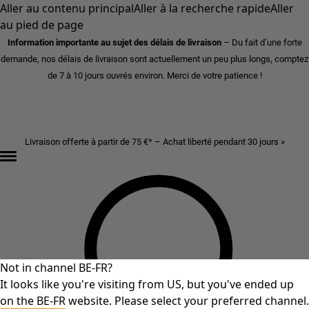
Aller au contenu principal
Aller à la recherche rapide
Aller
au pied de page
Information importante au sujet des délais de livraison
– Du fait d’une forte
demande, nos délais de livraison sont actuellement un peu plus longs, comptez
de 7 à 10 jours ouvrés environ. Merci de votre patience !
Livraison offerte à partir de 75 €* – Achat liberté pendant 30 jours »
Not in channel BE-FR?
It looks like you're visiting from US, but you've ended up
on the BE-FR website. Please select your preferred channel.