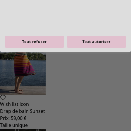
Wish list icon
Kimono Eclipse
Prix
:
89,00 €
Taille unique
Tout refuser
Tout autoriser
Wish list icon
Drap de bain Sunset
Prix
:
59,00 €
Taille unique