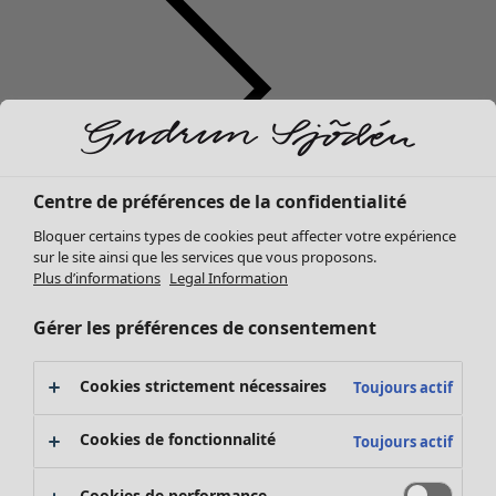
Centre de préférences de la confidentialité
Vêtements
Mobilier
Ouvrir le menu Mobilier
Bloquer certains types de cookies peut affecter votre expérience
Nouveautés
sur le site ainsi que les services que vous proposons.
Tous les vêtements
Plus d’informations
Legal Information
Robes
Tuniques
Gérer les préférences de consentement
Tops
Chemises et blouses
Cookies strictement nécessaires
Toujours actif
Gilets
Pulls
Mobilier
Campagnes
Ouvrir le menu Campagnes
Cookies de fonctionnalité
Toujours actif
Gilets sans manches
Nouveautés
Manteaux & vestes
Voir toute la décoration
Cookies de performance