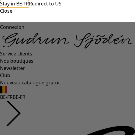
Stay in BE-FR
Redirect to US
Close
Connexion
Service clients
Nos boutiques
Newsletter
Club
Nouveau catalogue gratuit
BE-FR
BE-FR