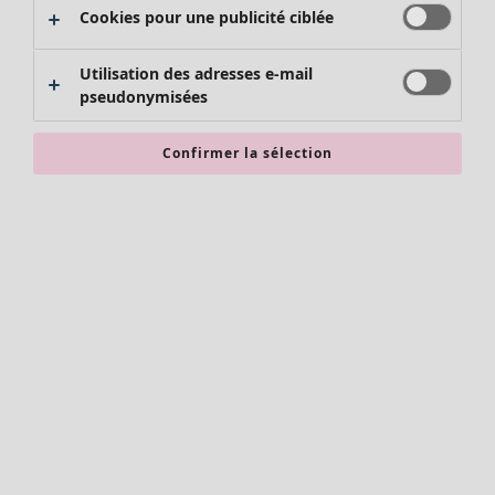
Cookies pour une publicité ciblée
Utilisation des adresses e-mail
pseudonymisées
Confirmer la sélection
Vêtements
Nouveautés
Tous les vêtements
Robes
Tuniques
Tops
Chemises et blouses
Gilets
Pulls
Gilets sans manches
Manteaux & vestes