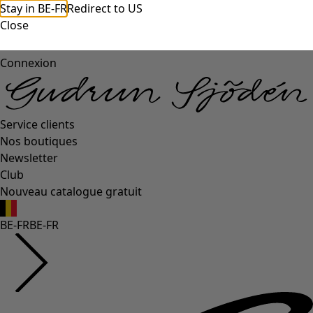
Stay in BE-FR
Redirect to US
Close
Connexion
Service clients
Nos boutiques
Newsletter
Club
Nouveau catalogue gratuit
BE-FR
BE-FR