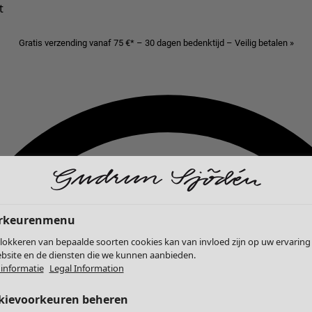
t
Gratis verzending vanaf 75 €* – 30 dagen bedenktijd – Veilig betalen »
rkeurenmenu
lokkeren van bepaalde soorten cookies kan van invloed zijn op uw ervaring
bsite en de diensten die we kunnen aanbieden.
informatie
Legal Information
kievoorkeuren beheren