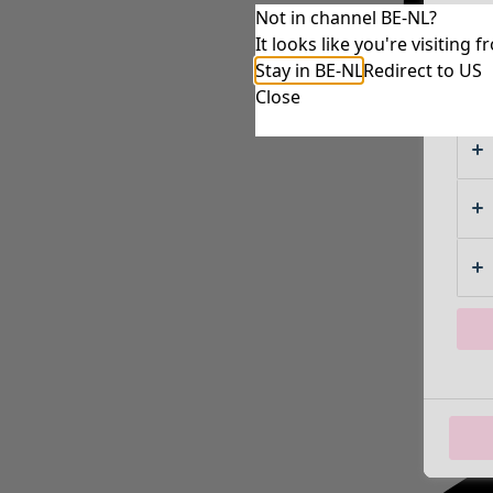
Not in channel BE-NL?
It looks like you're visitin
Stay in BE-NL
Redirect to US
Close