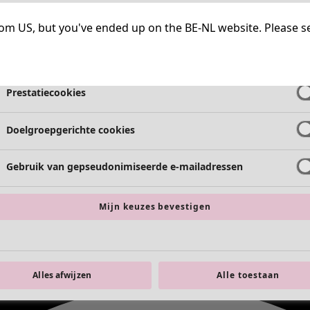
Strikt noodzakelijke cookies
Altijd a
g from US, but you've ended up on the BE-NL website. Please s
Functionele cookies
Altijd a
Prestatiecookies
Doelgroepgerichte cookies
Gebruik van gepseudonimiseerde e-mailadressen
Mijn keuzes bevestigen
Alles afwijzen
Alle toestaan