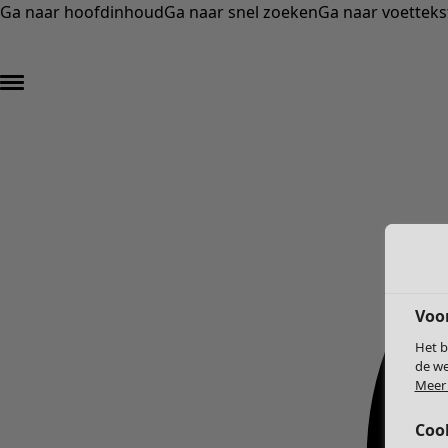
Ga naar hoofdinhoud
Ga naar snel zoeken
Ga naar voetteks
Voo
Het b
de we
Meer 
Coo