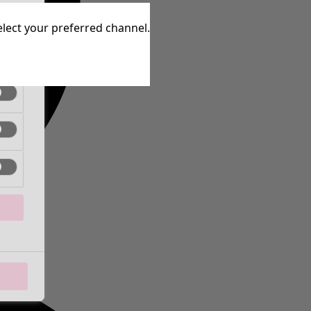
ctief
elect your preferred channel.
ctief