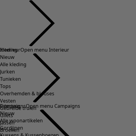
Kleding
Interieur
Open menu Interieur
Nieuw
Alle kleding
Jurken
Tunieken
Tops
Overhemden & blouses
Vesten
Interieur
Campaigns
Open menu Campaigns
Gebreide truien
Nieuw
Gilets
Alle woonartikelen
Jassen
Gordijnen
Broeken
Kussens & Kussenhoezen