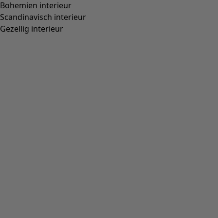
Geweven linnen short "Bifrost"
Wish list icon
Soldes
:
39,00 €
Prijs
:
89,00 €
Kleur
naturel
10