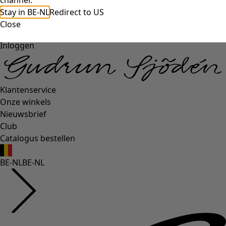
channel.
Stay in BE-NL
Redirect to US
Close
Inloggen
Klantenservice
Onze winkels
Nieuwsbrief
Club
Catalogus bestellen
BE-NL
BE-NL