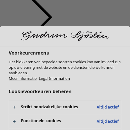
Kleding
Interieur
Open menu Interieur
Nieuw
Voorkeurenmenu
Alle kleding
Het blokkeren van bepaalde soorten cookies kan van invloed zijn
Jurken
op uw ervaring met de website en de diensten die we kunnen
Tunieken
aanbieden.
Tops
Meer informatie
Legal Information
Overhemden & blouses
Cookievoorkeuren beheren
Vesten
Interieur
Campaigns
Open menu Campaigns
Gebreide truien
Nieuw
Gilets
Strikt noodzakelijke cookies
Altijd actief
Alle woonartikelen
Jassen
Gordijnen
Broeken
Functionele cookies
Altijd actief
Kussens & Kussenhoezen
Rokken