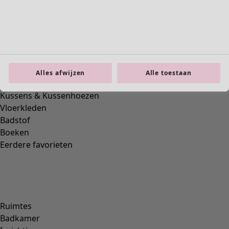
Previous slider image
Next slider image
Current slider image
Alles afwijzen
Alle toestaan
Ga naar 2
Ga naar 3
Ga naar 4
Ga naar 5
Ga naar 6
Meer kleuren