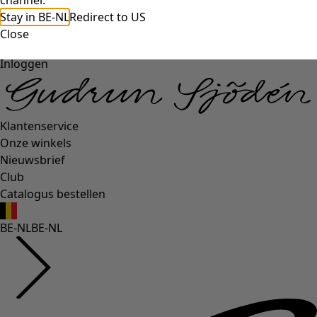
channel.
Stay in BE-NL
Redirect to US
Close
Inloggen
Klantenservice
Onze winkels
Nieuwsbrief
Club
Catalogus bestellen
BE-NL
BE-NL