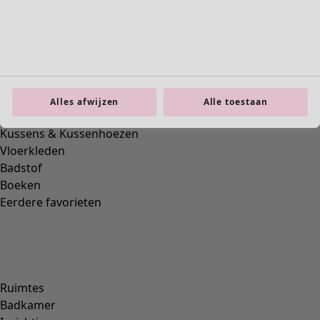
Previous slider image
Next slider image
Current slider image
Alles afwijzen
Alle toestaan
Ga naar 2
Ga naar 3
Ga naar 4
Meer kleuren