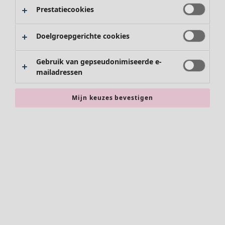
Vloerkleden
Schoenen
Prestatiecookies
Badstof
Kimono's
Boeken
Doelgroepgerichte cookies
Eerdere favorieten
Campaigns
Alle collecties
Alle spotprijzen
Gebruik van gepseudonimiseerde e-
Introductieprijzen
mailadressen
Ledenprijs
2 – Prijs
Ruimtes
Mijn keuzes bevestigen
Badkamer
Vind wat u zoekt
Inrichting
Nieuw binnen
Keuken & eetkamer
Kleding
Nieuw
Alle kleding
Jurken
Tunieken
Accessoires