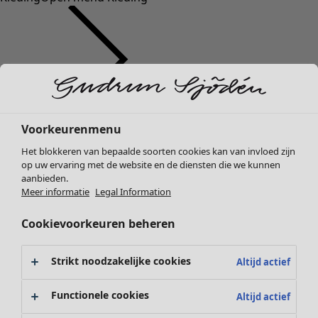
Kleding
Voorkeurenmenu
Nieuw
Het blokkeren van bepaalde soorten cookies kan van invloed zijn
Alle kleding
op uw ervaring met de website en de diensten die we kunnen
Jurken
aanbieden.
Tunieken
Meer informatie
Legal Information
Tops
Cookievoorkeuren beheren
Overhemden & blouses
Vesten
Gebreide truien
Strikt noodzakelijke cookies
Altijd actief
Gilets
Jassen
Functionele cookies
Altijd actief
Broeken