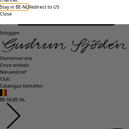
channel.
Stay in BE-NL
Redirect to US
Close
Inloggen
Klantenservice
Onze winkels
Nieuwsbrief
Club
Catalogus bestellen
BE-NL
BE-NL