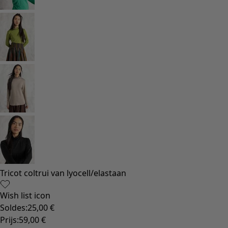
Inrichting
Keuken & eetkamer
Shop de stijl
Klassiek en traditioneel interieur
Traditioneel interieur
Landelijk interieur
Speels interieur
Kleurrijk interieur
Gebloemde woonaccessoires
Natuurlijk