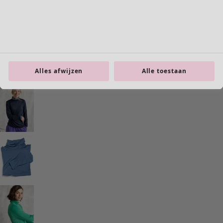
Interieur
Nieuw
Alle woonartikelen
Alles afwijzen
Alle toestaan
Gordijnen
Kussens & Kussenhoezen
Vloerkleden
Badstof
Boeken
Eerdere favorieten
Ruimtes
Badkamer