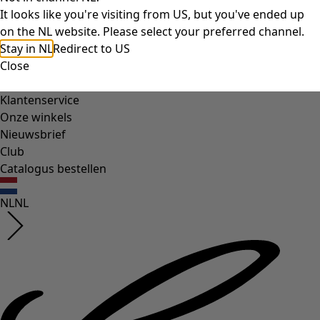
It looks like you're visiting from US, but you've ended up
on the NL website. Please select your preferred channel.
Inloggen
Stay in NL
Redirect to US
Close
Klantenservice
Onze winkels
Nieuwsbrief
Club
Catalogus bestellen
NL
NL