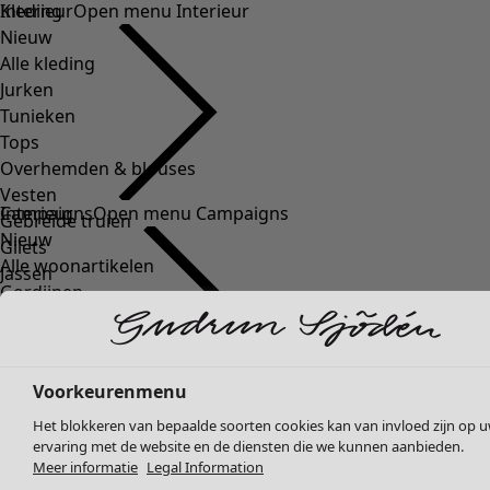
Kleding
Nieuw
Alle kleding
Jurken
Tunieken
Tops
Overhemden & blouses
Vesten
Gebreide truien
Gilets
Jassen
Broeken
Rokken
Schoenen
Kimono's
Voorkeurenmenu
Het blokkeren van bepaalde soorten cookies kan van invloed zijn op 
ervaring met de website en de diensten die we kunnen aanbieden.
Meer informatie
Legal Information