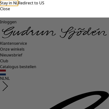
Stay in NL
Redirect to US
Close
Inloggen
Klantenservice
Onze winkels
Nieuwsbrief
Club
Catalogus bestellen
NL
NL