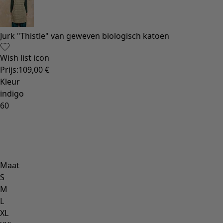
Gebloemde woonaccessoires
Natuurlijk
Bohemien interieur
Scandinavisch interieur
Gezellig interieur