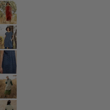
Ruimtes
Badkamer
Inrichting
Keuken & eetkamer
Shop de stijl
Klassiek en traditioneel interieur
Traditioneel interieur
Landelijk interieur
Speels interieur
Kleurrijk interieur