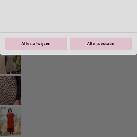
Interieur
Alles afwijzen
Alle toestaan
Nieuw
Alle woonartikelen
Gordijnen
Kussens & Kussenhoezen
Vloerkleden
Badstof
Boeken
Eerdere favorieten