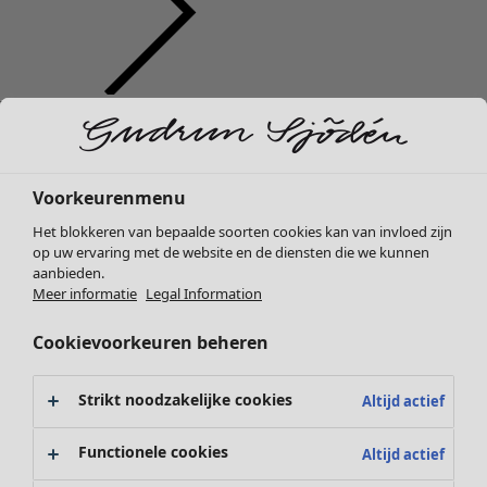
Kleding
Nieuw
Alle kleding
Jurken
Voorkeurenmenu
Tunieken
Het blokkeren van bepaalde soorten cookies kan van invloed zijn
Tops
op uw ervaring met de website en de diensten die we kunnen
Overhemden & blouses
aanbieden.
Vesten
Meer informatie
Legal Information
Gebreide truien
Cookievoorkeuren beheren
Gilets
Jassen
Broeken
Strikt noodzakelijke cookies
Altijd actief
Rokken
Schoenen
Functionele cookies
Altijd actief
Kimono's