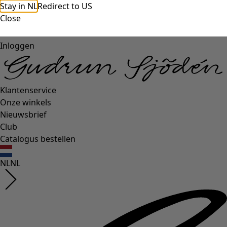
Stay in NL
Redirect to US
Close
Inloggen
Klantenservice
Onze winkels
Nieuwsbrief
Club
Catalogus bestellen
NL
NL