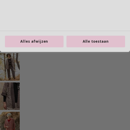
Previous slider image
Next slider image
Current slider image
Ga naar 2
Ga naar 3
Ga naar 4
Ga naar 5
Alles afwijzen
Alle toestaan
Ga naar 6
Meer kleuren