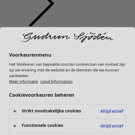
Kleding
Interieur
Open menu Interieur
Nieuw
Alle kleding
Jurken
Voorkeurenmenu
Tunieken
Het blokkeren van bepaalde soorten cookies kan van invloed zijn
Tops
op uw ervaring met de website en de diensten die we kunnen
Overhemden & blouses
aanbieden.
Vesten
Meer informatie
Legal Information
Interieur
Campaigns
Open menu Campaigns
Gebreide truien
Nieuw
Cookievoorkeuren beheren
Gilets
Alle woonartikelen
Jassen
Gordijnen
Broeken
Strikt noodzakelijke cookies
Altijd actief
Kussens & Kussenhoezen
Rokken
Vloerkleden
Schoenen
Functionele cookies
Altijd actief
Badstof
Kimono's