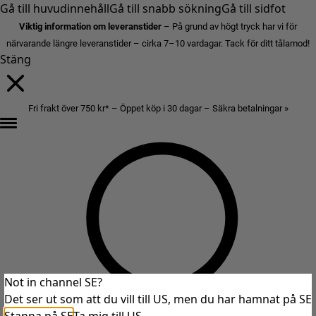
Gå till huvudinnehåll
Gå till snabb sökning
Gå till sidfot
Viktig information om leveranstider
– På grund av högt tryck har vi för
närvarande längre leveranstider – cirka 7–10 vardagar. Tack för ditt tålamod!
Stäng
Fri frakt över 750 kr* – Öppet köp i 30 dagar – Säkra betalningar »
Not in channel SE?
Det ser ut som att du vill till US, men du har hamnat på SE