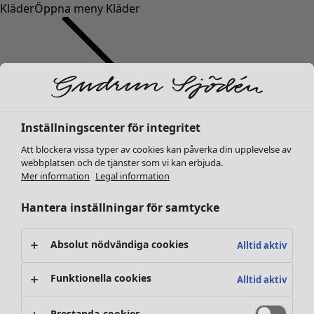
Kläder
Öppna meny Kläder
Inställningscenter för integritet
Kläder
Nyheter
Att blockera vissa typer av cookies kan påverka din upplevelse av
webbplatsen och de tjänster som vi kan erbjuda.
Alla kläder
Mer information
Legal information
Klänningar
Tunikor
Hantera inställningar för samtycke
Toppar
Skjortor & blusar
Absolut nödvändiga cookies
Alltid aktiv
Koftor
Stickade tröjor
Funktionella cookies
Alltid aktiv
Västar
Kappor & jackor
Prestanda-cookies