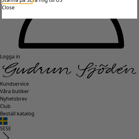
Stanna på SE
Ta mig till US
Close
Logga in
Kundservice
Våra butiker
Nyhetsbrev
Club
Beställ katalog
SE
SE