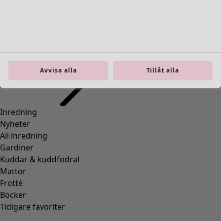
Inredning
Öppna meny Inredning
Avvisa alla
Tillåt alla
Inredning
Nyheter
All inredning
Gardiner
Kuddar & kuddfodral
Mattor
Frotté
Böcker
Tidigare favoriter