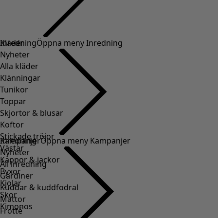
Kläder
Inredning
Öppna meny Inredning
Nyheter
Alla kläder
Klänningar
Tunikor
Toppar
Skjortor & blusar
Koftor
Stickade tröjor
Inredning
Kampanjer
Öppna meny Kampanjer
Västar
Nyheter
Kappor & jackor
All inredning
Byxor
Gardiner
Kjolar
Kuddar & kuddfodral
Skor
Mattor
Kimonos
Frotté