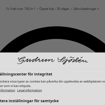
Fri frakt över 750 kr* – Öppet köp i 30 dagar – Säkra betalningar »
ällningscenter för integritet
lockera vissa typer av cookies kan påverka din upplevelse av webbplatsen o
ter som vi kan erbjuda.
nformation
Legal information
era inställningar för samtycke