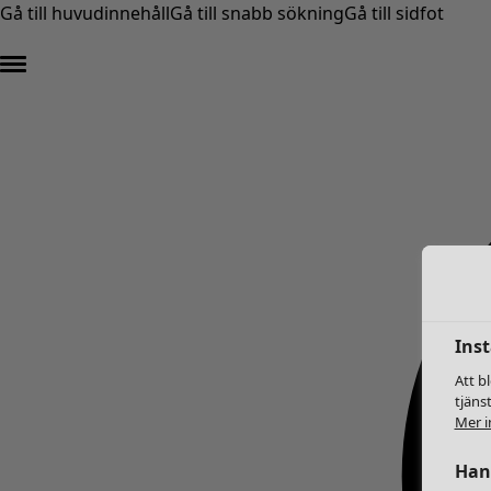
Gå till huvudinnehåll
Gå till snabb sökning
Gå till sidfot
Inst
Att b
tjäns
Mer i
Hant