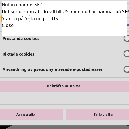
Not in channel SE?
Absolut nödvändiga cookies
Alltid 
Det ser ut som att du vill till US, men du har hamnat på SE
Stanna på SE
Ta mig till US
Funktionella cookies
Alltid 
Close
Prestanda-cookies
Riktade cookies
Användning av pseudonymiserade e-postadresser
Bekräfta mina val
Avvisa alla
Tillåt alla