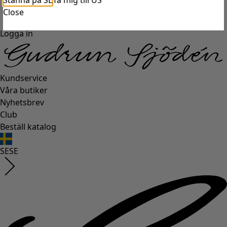
Stanna på SE
Ta mig till US
Close
Logga in
Kundservice
Våra butiker
Nyhetsbrev
Club
Beställ katalog
SE
SE