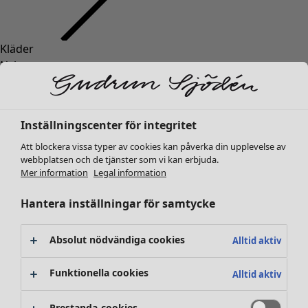
Kläder
Inredning
Öppna meny Inredning
Nyheter
Alla kläder
Klänningar
Tunikor
Inställningscenter för integritet
Toppar
Att blockera vissa typer av cookies kan påverka din upplevelse av
Skjortor & blusar
webbplatsen och de tjänster som vi kan erbjuda.
Koftor
Mer information
Legal information
Stickade tröjor
Inredning
Kampanjer
Öppna meny Kampanjer
Västar
Hantera inställningar för samtycke
Nyheter
Kappor & jackor
All inredning
Byxor
Gardiner
Absolut nödvändiga cookies
Alltid aktiv
Kjolar
Kuddar & kuddfodral
Skor
Mattor
Funktionella cookies
Alltid aktiv
Kimonos
Frotté
Böcker
Prestanda-cookies