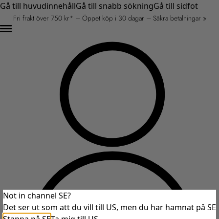
Gå till huvudinnehåll
Gå till snabb sökning
Gå till sidfot
Fri frakt över 750 kr* – Öppet köp i 30 dagar – Säkra betalningar »
Not in channel SE?
Det ser ut som att du vill till US, men du har hamnat på SE