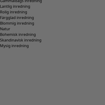
Vävd klänning ”Vendela” i ekologisk bomull
Wish list icon
Finalrea
:
395 kr