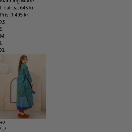
Klänning Marie
Finalrea
:
645 kr
Pris
:
1 495 kr
XS
S
M
L
XL
+
2