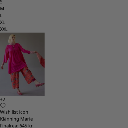
S
M
L
XL
XXL
+
2
Wish list icon
Klänning Marie
Finalrea
:
645 kr