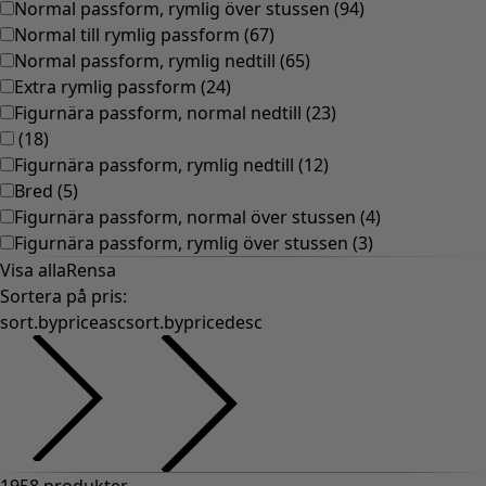
Normal passform, rymlig över stussen
(
94
)
Normal till rymlig passform
(
67
)
Normal passform, rymlig nedtill
(
65
)
Extra rymlig passform
(
24
)
Figurnära passform, normal nedtill
(
23
)
(
18
)
Figurnära passform, rymlig nedtill
(
12
)
Bred
(
5
)
Figurnära passform, normal över stussen
(
4
)
Figurnära passform, rymlig över stussen
(
3
)
Visa alla
Rensa
Sortera på pris
:
sort.bypriceasc
sort.bypricedesc
1958 produkter