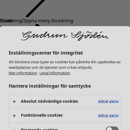
Kläder
Inredning
Öppna meny Inredning
Nyheter
Alla kläder
Klänningar
Tunikor
Inställningscenter för integritet
Toppar
Att blockera vissa typer av cookies kan påverka din upplevelse av
Skjortor & blusar
webbplatsen och de tjänster som vi kan erbjuda.
Koftor
Mer information
Legal information
Stickade tröjor
Inredning
Kampanjer
Öppna meny Kampanjer
Västar
Hantera inställningar för samtycke
Nyheter
Kappor & jackor
All inredning
Byxor
Gardiner
Absolut nödvändiga cookies
Alltid aktiv
Kjolar
Kuddar & kuddfodral
Skor
Mattor
Funktionella cookies
Alltid aktiv
Kimonos
Frotté
Böcker
Prestanda-cookies