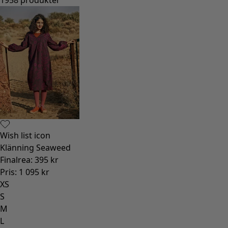
Wish list icon
Klänning Seaweed
Finalrea
:
395 kr
Pris
:
1 095 kr
XS
S
M
L