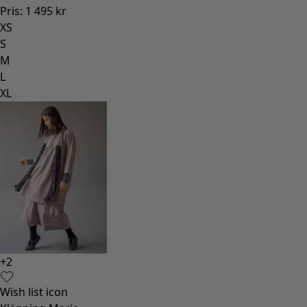
Pris
:
1 495 kr
XS
S
M
L
XL
+
2
Wish list icon