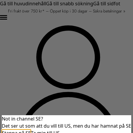
Gå till huvudinnehåll
Gå till snabb sökning
Gå till sidfot
Fri frakt över 750 kr* – Öppet köp i 30 dagar – Säkra betalningar »
Not in channel SE?
Det ser ut som att du vill till US, men du har hamnat på SE