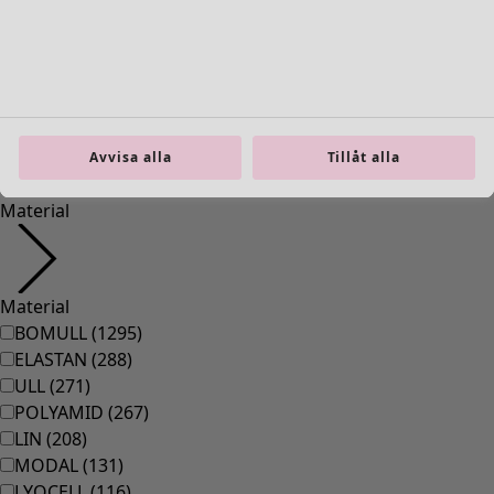
36
(
83
)
37
(
83
)
38
(
83
)
39
(
83
)
40
(
83
)
41
(
83
)
Avvisa alla
Tillåt alla
42
(
83
)
Material
Material
BOMULL
(
1295
)
ELASTAN
(
288
)
ULL
(
271
)
POLYAMID
(
267
)
LIN
(
208
)
MODAL
(
131
)
LYOCELL
(
116
)