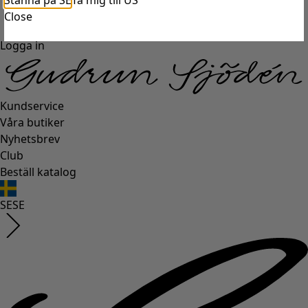
Stanna på SE
Ta mig till US
Close
Logga in
Kundservice
Våra butiker
Nyhetsbrev
Club
Beställ katalog
SE
SE