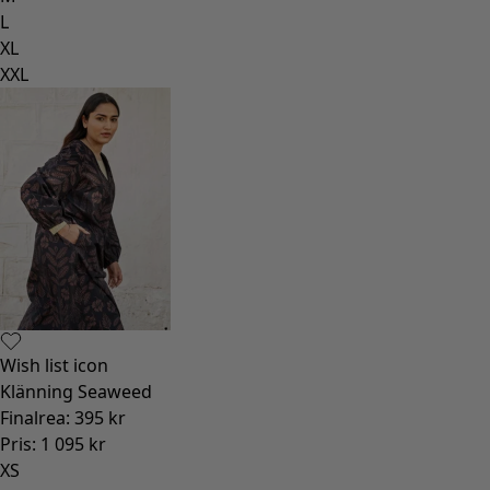
L
XL
XXL
Wish list icon
Klänning Seaweed
Finalrea
:
395 kr
Pris
:
1 095 kr
XS