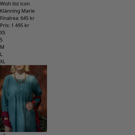
Wish list icon
Klänning Marie
Finalrea
:
645 kr
Pris
:
1 495 kr
XS
S
M
L
XL