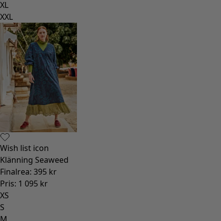
XL
XXL
Wish list icon
Klänning Seaweed
Finalrea
:
395 kr
Pris
:
1 095 kr
XS
S
M