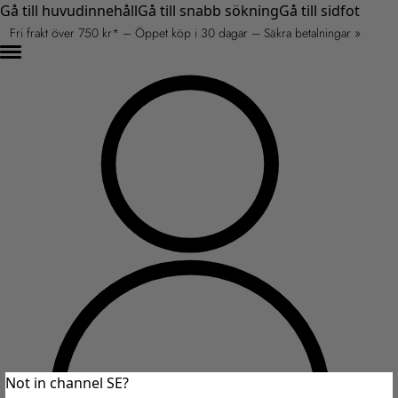
Gå till huvudinnehåll
Gå till snabb sökning
Gå till sidfot
Fri frakt över 750 kr* – Öppet köp i 30 dagar – Säkra betalningar »
Not in channel SE?