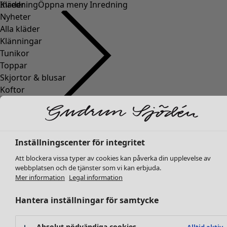
Kläder
Inredning
Öppna meny Inredning
Nyheter
Alla kläder
Klänningar
Tunikor
Toppar
Skjortor & blusar
Koftor
Stickade tröjor
Inredning
Kampanjer
Öppna meny Kampanjer
Västar
Nyheter
Kappor & jackor
All inredning
Byxor
Inställningscenter för integritet
Gardiner
Kjolar
Kuddar & kuddfodral
Att blockera vissa typer av cookies kan påverka din upplevelse av
Skor
Mattor
webbplatsen och de tjänster som vi kan erbjuda.
Kimonos
Mer information
Legal information
Frotté
Böcker
Hantera inställningar för samtycke
Tidigare favoriter
Kampanjer
Alla kollektioner
Alla kampanjer
Absolut nödvändiga cookies