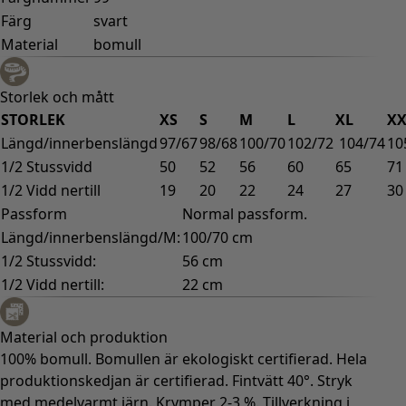
Färg
svart
Material
bomull
Storlek och mått
STORLEK
XS
S
M
L
XL
XX
Längd/innerbenslängd
97/67
98/68
100/70
102/72
104/74
10
1/2 Stussvidd
50
52
56
60
65
71
1/2 Vidd nertill
19
20
22
24
27
30
Passform
Normal passform.
Längd/innerbenslängd/M:
100/70 cm
1/2 Stussvidd:
56 cm
1/2 Vidd nertill:
22 cm
Material och produktion
100% bomull. Bomullen är ekologiskt certifierad. Hela
produktionskedjan är certifierad. Fintvätt 40°. Stryk
med medelvarmt järn. Krymper 2-3 %. Tillverkning i