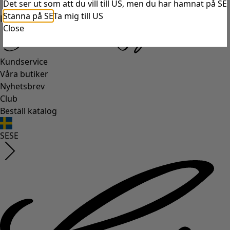
Det ser ut som att du vill till US, men du har hamnat på SE
Stanna på SE
Ta mig till US
Logga in
Close
Kundservice
Våra butiker
Nyhetsbrev
Club
Beställ katalog
SE
SE