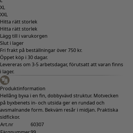
L
XL
XXL
Hitta rätt storlek
Hitta rätt storlek
Lägg till i varukorgen
Slut i lager
Fri frakt på beställningar över 750 kr.
Öppet köp i 30 dagar.
Levereras om 3-5 arbetsdagar, förutsatt att varan finns
i lager.
Produktinformation
Hellång byxa i en fin, dobbyvävd struktur. Motvecken
på byxbenets in- och utsida ger en rundad och
avsmalnande form. Bekväm resår i midjan. Praktiska
sidfickor.
Art.nr
60307
Färgnummer
99