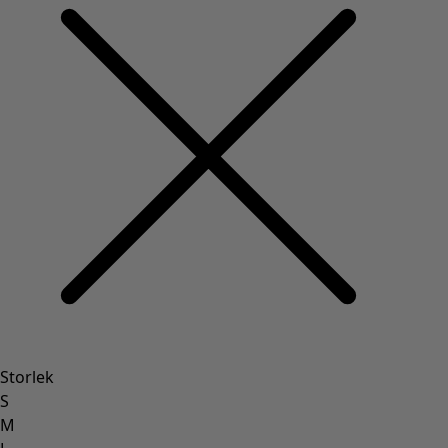
Storlek
S
M