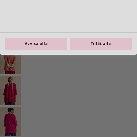
Gå till 4
Fler färger
Avvisa alla
Tillåt alla