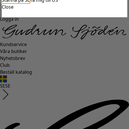
Stanna på SE
Ta mig till US
Close
Logga in
Kundservice
Våra butiker
Nyhetsbrev
Club
Beställ katalog
SE
SE