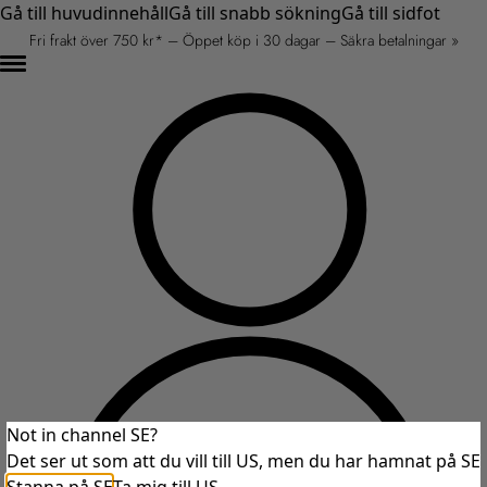
Gå till huvudinnehåll
Gå till snabb sökning
Gå till sidfot
Fri frakt över 750 kr* – Öppet köp i 30 dagar – Säkra betalningar »
Not in channel SE?
Det ser ut som att du vill till US, men du har hamnat på SE