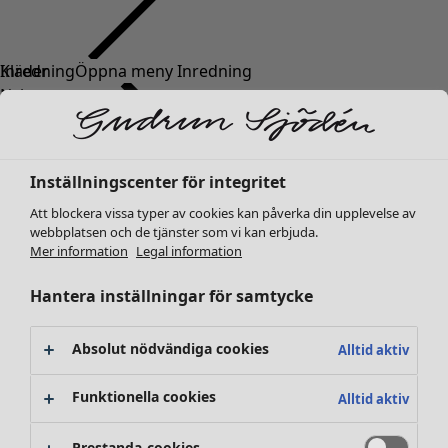
Kläder
Inredning
Öppna meny Inredning
Nyheter
Alla kläder
Klänningar
Tunikor
Inställningscenter för integritet
Toppar
Att blockera vissa typer av cookies kan påverka din upplevelse av
Skjortor & blusar
webbplatsen och de tjänster som vi kan erbjuda.
Koftor
Mer information
Legal information
Stickade tröjor
Inredning
Kampanjer
Öppna meny Kampanjer
Västar
Hantera inställningar för samtycke
Nyheter
Kappor & jackor
All inredning
Byxor
Gardiner
Absolut nödvändiga cookies
Alltid aktiv
Kjolar
Kuddar & kuddfodral
Skor
Mattor
Funktionella cookies
Alltid aktiv
Kimonos
Frotté
Böcker
Prestanda-cookies