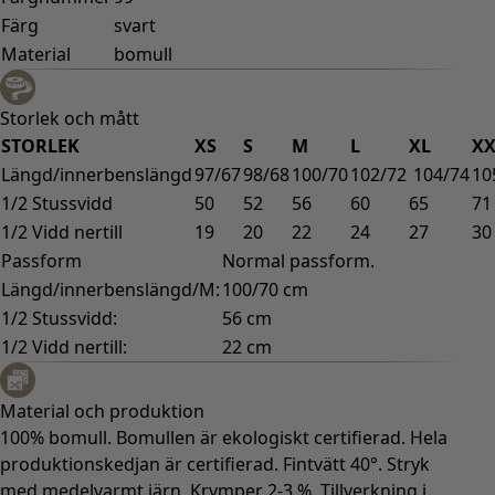
Färg
svart
Material
bomull
Storlek och mått
STORLEK
XS
S
M
L
XL
XX
Längd/innerbenslängd
97/67
98/68
100/70
102/72
104/74
10
1/2 Stussvidd
50
52
56
60
65
71
1/2 Vidd nertill
19
20
22
24
27
30
Passform
Normal passform.
Längd/innerbenslängd/M:
100/70 cm
1/2 Stussvidd:
56 cm
1/2 Vidd nertill:
22 cm
Material och produktion
100% bomull. Bomullen är ekologiskt certifierad. Hela
produktionskedjan är certifierad. Fintvätt 40°. Stryk
med medelvarmt järn. Krymper 2-3 %. Tillverkning i