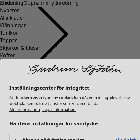
Kläder
Inredning
Öppna meny Inredning
Nyheter
Alla kläder
Klänningar
Tunikor
Toppar
Skjortor & blusar
Koftor
Stickade tröjor
Inredning
Kampanjer
Öppna meny Kampanjer
Västar
Nyheter
Kappor & jackor
All inredning
Byxor
Inställningscenter för integritet
Gardiner
Kjolar
Kuddar & kuddfodral
Att blockera vissa typer av cookies kan påverka din upplevelse av
Skor
Mattor
webbplatsen och de tjänster som vi kan erbjuda.
Kimonos
Mer information
Legal information
Frotté
Böcker
Hantera inställningar för samtycke
Tidigare favoriter
Kampanjer
Alla kollektioner
Alla kampanjer
Absolut nödvändiga cookies