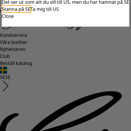
Det ser ut som att du vill till US, men du har hamnat på SE
Stanna på SE
Ta mig till US
Logga in
Close
Kundservice
Våra butiker
Nyhetsbrev
Club
Beställ katalog
SE
SE