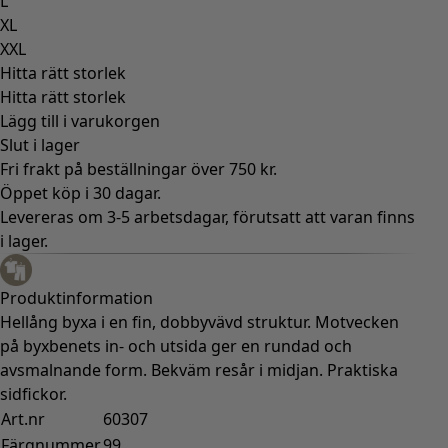
L
XL
XXL
Hitta rätt storlek
Hitta rätt storlek
Lägg till i varukorgen
Slut i lager
Fri frakt på beställningar över 750 kr.
Öppet köp i 30 dagar.
Levereras om 3-5 arbetsdagar, förutsatt att varan finns
i lager.
Produktinformation
Hellång byxa i en fin, dobbyvävd struktur. Motvecken
på byxbenets in- och utsida ger en rundad och
avsmalnande form. Bekväm resår i midjan. Praktiska
sidfickor.
Art.nr
60307
Färgnummer
99