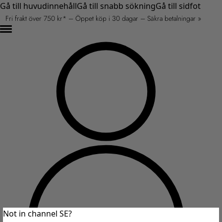
Gå till huvudinnehåll
Gå till snabb sökning
Gå till sidfot
Fri frakt över 750 kr* – Öppet köp i 30 dagar – Säkra betalningar »
Not in channel SE?