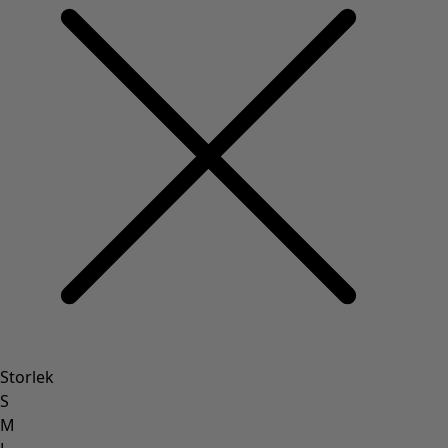
Storlek
S
M