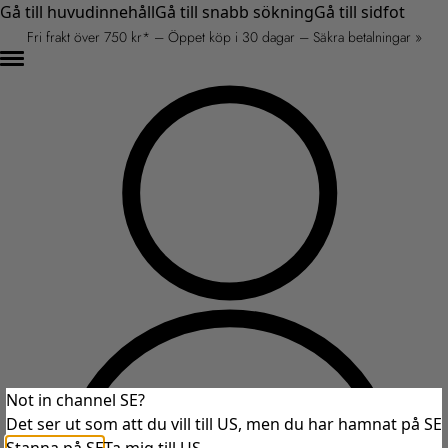
Gå till huvudinnehåll
Gå till snabb sökning
Gå till sidfot
Fri frakt över 750 kr* – Öppet köp i 30 dagar – Säkra betalningar »
Not in channel SE?
Det ser ut som att du vill till US, men du har hamnat på SE