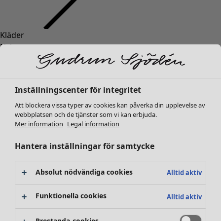
Kläder
Nyheter
Alla kläder
Klänningar
Tunikor
Inställningscenter för integritet
Toppar
Att blockera vissa typer av cookies kan påverka din upplevelse av
Skjortor & blusar
webbplatsen och de tjänster som vi kan erbjuda.
Koftor
Mer information
Legal information
Stickade tröjor
Västar
Hantera inställningar för samtycke
Kappor & jackor
Byxor
Absolut nödvändiga cookies
Alltid aktiv
Kjolar
Skor
Funktionella cookies
Alltid aktiv
Kimonos
Prestanda-cookies