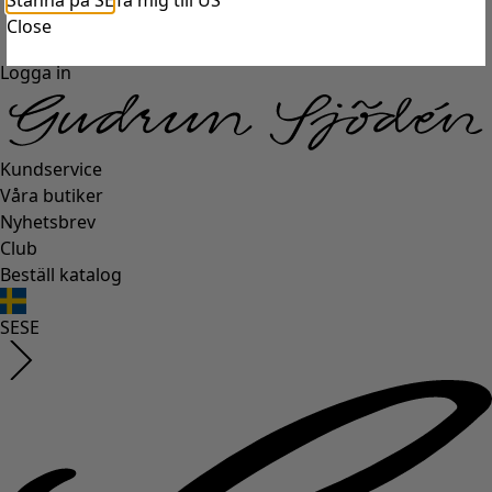
Stanna på SE
Ta mig till US
Close
Logga in
Kundservice
Våra butiker
Nyhetsbrev
Club
Beställ katalog
SE
SE