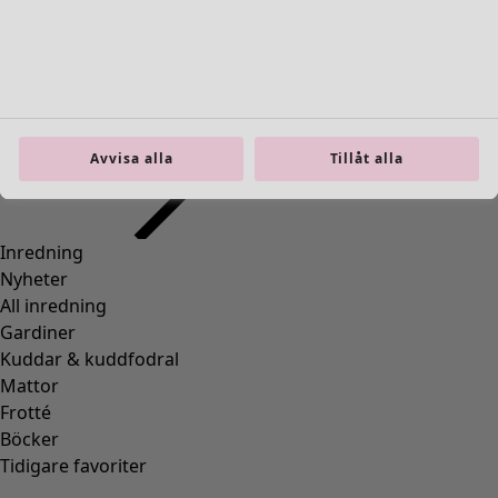
Inredning
Öppna meny Inredning
Avvisa alla
Tillåt alla
Inredning
Nyheter
All inredning
Gardiner
Kuddar & kuddfodral
Mattor
Frotté
Böcker
Tidigare favoriter