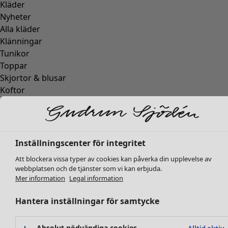
Kläder
Nyheter
Alla kläder
Klänningar
Tunikor
Toppar
Skjortor & blusar
Koftor
Stickade tröjor
Västar
Kappor & jackor
Byxor
Inställningscenter för integritet
Kjolar
Att blockera vissa typer av cookies kan påverka din upplevelse av
Skor
webbplatsen och de tjänster som vi kan erbjuda.
Kimonos
Mer information
Legal information
Hantera inställningar för samtycke
Absolut nödvändiga cookies