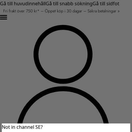
Gå till huvudinnehåll
Gå till snabb sökning
Gå till sidfot
Fri frakt över 750 kr* – Öppet köp i 30 dagar – Säkra betalningar »
Not in channel SE?