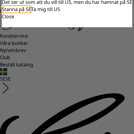
Det ser ut som att du vill till US, men du har hamnat på SE
Stanna på SE
Ta mig till US
Logga in
Close
Kundservice
Våra butiker
Nyhetsbrev
Club
Beställ katalog
SE
SE