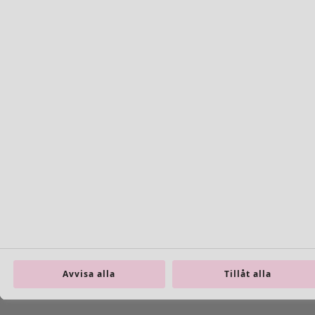
Böcker
Tidigare favoriter
Rum
Badrum
Vardagsrum
Kök & matplats
Avvisa alla
Tillåt alla