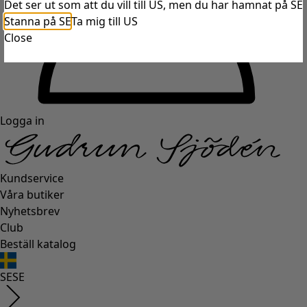
Det ser ut som att du vill till US, men du har hamnat på SE
Stanna på SE
Ta mig till US
Close
Logga in
Kundservice
Våra butiker
Nyhetsbrev
Club
Beställ katalog
SE
SE