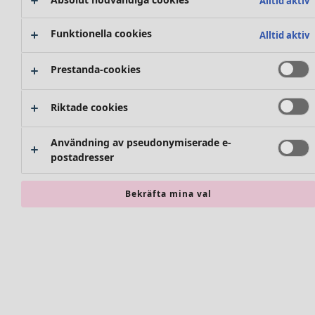
Alltid aktiv
Skor
Mattor
Kimonos
Frotté
Funktionella cookies
Alltid aktiv
Böcker
Tidigare favoriter
Prestanda-cookies
Kampanjer
Alla kollektioner
Alla kampanjer
Riktade cookies
Premiärpris
Klubbpris
Hitta rätt
Användning av pseudonymiserade e-
Köp-2-pris
Rum
Nyheter
postadresser
Badrum
Kläder
Vardagsrum
Bekräfta mina val
Kök & matplats
Nyheter
Alla kläder
Klänningar
Tunikor
Toppar
Skjortor & blusar
Accessoarer