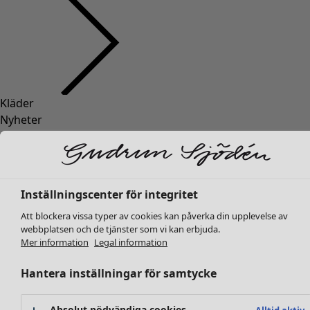
Kläder
Inredning
Öppna meny Inredning
Nyheter
Alla kläder
Klänningar
Tunikor
Toppar
Inställningscenter för integritet
Skjortor & blusar
Att blockera vissa typer av cookies kan påverka din upplevelse av
Koftor
webbplatsen och de tjänster som vi kan erbjuda.
Stickade tröjor
Inredning
Kampanjer
Öppna meny Kampanjer
Mer information
Legal information
Västar
Nyheter
Kappor & jackor
Hantera inställningar för samtycke
All inredning
Byxor
Gardiner
Kjolar
Kuddar & kuddfodral
Absolut nödvändiga cookies