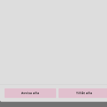
Vävd byxa ”Vendela” i ekologisk bomull
Wish list icon
Finalrea
:
295 kr
Pris
:
695 kr
Färg
cyklamen
36
Avvisa alla
Tillåt alla