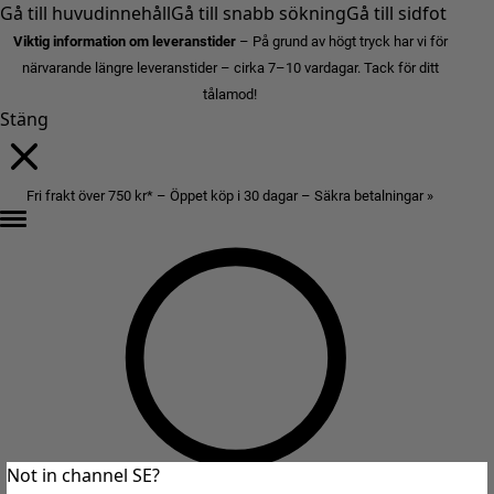
Gå till huvudinnehåll
Gå till snabb sökning
Gå till sidfot
Viktig information om leveranstider
– På grund av högt tryck har vi för
närvarande längre leveranstider – cirka 7–10 vardagar. Tack för ditt
tålamod!
Stäng
Fri frakt över 750 kr* – Öppet köp i 30 dagar – Säkra betalningar »
Not in channel SE?