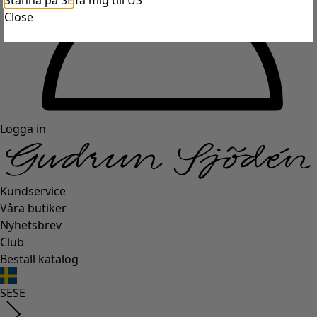
Stanna på SE
Ta mig till US
Close
Logga in
Kundservice
Våra butiker
Nyhetsbrev
Club
Beställ katalog
SE
SE