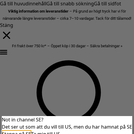
Gå till huvudinnehåll
Gå till snabb sökning
Gå till sidfot
Viktig information om leveranstider
– På grund av högt tryck har vi för
närvarande längre leveranstider – cirka 7–10 vardagar. Tack för ditt tålamod!
Stäng
Fri frakt över 750 kr* – Öppet köp i 30 dagar – Säkra betalningar »
Not in channel SE?
Det ser ut som att du vill till US, men du har hamnat på SE