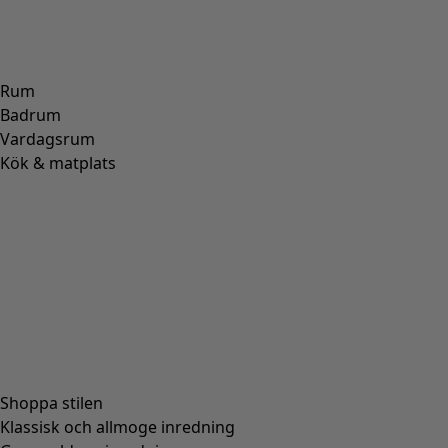
ULL
(
271
)
POLYAMID
(
267
)
LIN
(
208
)
MODAL
(
131
)
LYOCELL
(
116
)
ALPACKA
(
107
)
SKINN
(
57
)
VISKOS
(
53
)
POLYESTER
(
51
)
SIDEN
(
30
)
PAPPER
(
8
)
KERAMIK
(
4
)
HAMPA
(
3
)
RAMI
(
3
)
JUTE
(
2
)
Passform