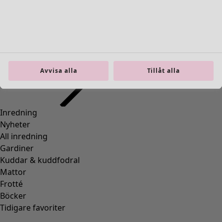
00008
(
109
)
00010
(
109
)
00011
(
8
)
00012
(
109
)
00014
(
55
)
36
(
83
)
Avvisa alla
Tillåt alla
37
(
83
)
38
(
83
)
39
(
83
)
40
(
83
)
41
(
83
)
42
(
83
)
Material
Material
BOMULL
(
1295
)
ELASTAN
(
288
)