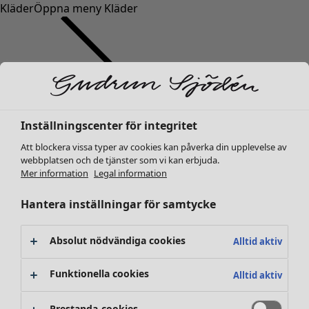
Kläder
Öppna meny Kläder
Inställningscenter för integritet
Kläder
Inredning
Öppna meny Inredning
Nyheter
Att blockera vissa typer av cookies kan påverka din upplevelse av
webbplatsen och de tjänster som vi kan erbjuda.
Alla kläder
Mer information
Legal information
Klänningar
Tunikor
Hantera inställningar för samtycke
Toppar
Skjortor & blusar
Absolut nödvändiga cookies
Alltid aktiv
Koftor
Stickade tröjor
Inredning
Kampanjer
Öppna meny Kampanjer
Funktionella cookies
Alltid aktiv
Västar
Nyheter
Kappor & jackor
All inredning
Prestanda-cookies