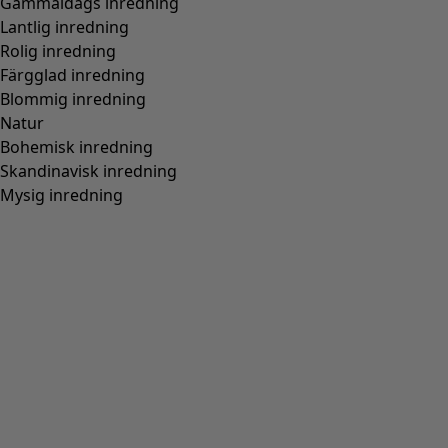
Passform
Normal passform
(
976
)
Rymlig passform
(
238
)
Figurnära passform
(
154
)
Normal passform, rymlig över stussen
(
94
)
Normal till rymlig passform
(
67
)
Normal passform, rymlig nedtill
(
65
)
Extra rymlig passform
(
24
)
Figurnära passform, normal nedtill
(
23
)
(
18
)
Figurnära passform, rymlig nedtill
(
12
)
Bred
(
5
)
Figurnära passform, normal över stussen
(
4
)
Figurnära passform, rymlig över stussen
(
3
)
Visa alla
Rensa
Sortera på pris
:
sort.bypriceasc
sort.bypricedesc