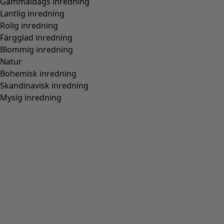
Vävd väst ”Esme” i bomull/lin
Wish list icon
Finalrea
:
295 kr
Pris
:
595 kr
Färg