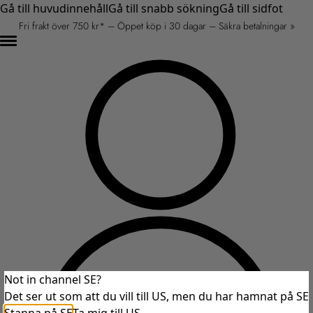
Gå till huvudinnehåll
Gå till snabb sökning
Gå till sidfot
Fri frakt över 750 kr* – Öppet köp i 30 dagar – Säkra betalningar »
Not in channel SE?
Det ser ut som att du vill till US, men du har hamnat på SE