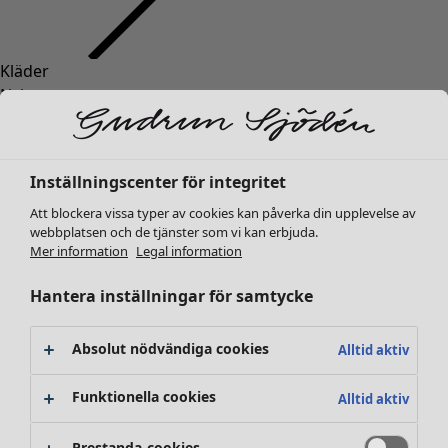
Kläder
Inredning
Öppna meny Inredning
Nyheter
Alla kläder
Klänningar
Tunikor
Inställningscenter för integritet
Toppar
Att blockera vissa typer av cookies kan påverka din upplevelse av
Skjortor & blusar
webbplatsen och de tjänster som vi kan erbjuda.
Koftor
Mer information
Legal information
Stickade tröjor
Inredning
Kampanjer
Öppna meny Kampanjer
Västar
Hantera inställningar för samtycke
Nyheter
Kappor & jackor
All inredning
Byxor
Gardiner
Absolut nödvändiga cookies
Alltid aktiv
Kjolar
Kuddar & kuddfodral
Skor
Mattor
Funktionella cookies
Alltid aktiv
Kimonos
Frotté
Böcker
Prestanda-cookies