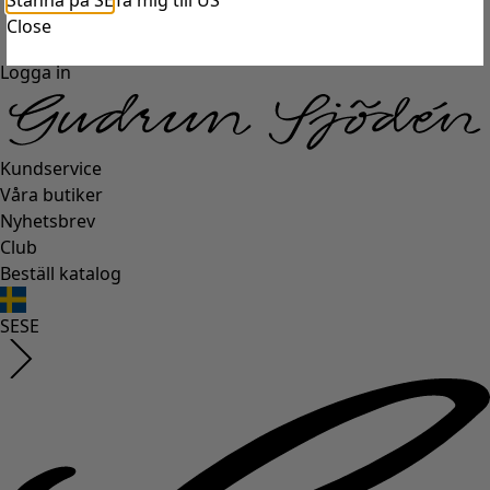
Stanna på SE
Ta mig till US
Close
Logga in
Kundservice
Våra butiker
Nyhetsbrev
Club
Beställ katalog
SE
SE