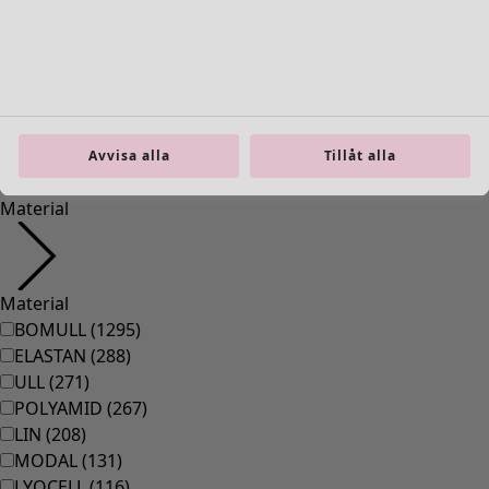
Inredning
Öppna meny Inredning
Avvisa alla
Tillåt alla
Inredning
Nyheter
All inredning
Gardiner
Kuddar & kuddfodral
Mattor
Frotté
Böcker
Tidigare favoriter