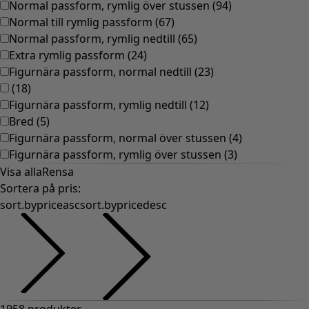
Gammaldags inredning
Lantlig inredning
Rolig inredning
Färgglad inredning
Blommig inredning
Natur
Bohemisk inredning
Skandinavisk inredning
Mysig inredning