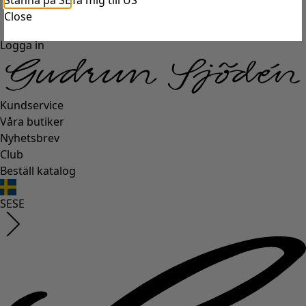
Stanna på SE
Ta mig till US
Close
Logga in
Kundservice
Våra butiker
Nyhetsbrev
Club
Beställ katalog
SE
SE