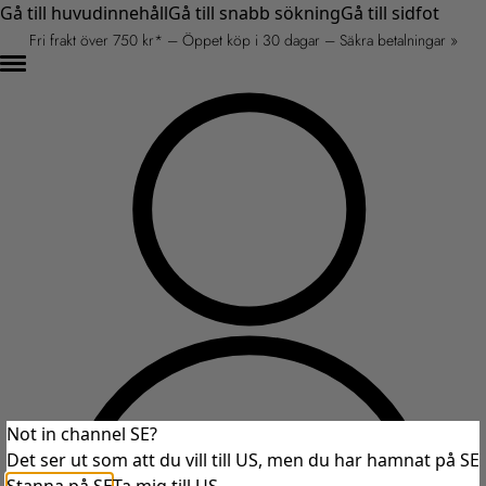
Gå till huvudinnehåll
Gå till snabb sökning
Gå till sidfot
Fri frakt över 750 kr* – Öppet köp i 30 dagar – Säkra betalningar »
Not in channel SE?
Det ser ut som att du vill till US, men du har hamnat på SE