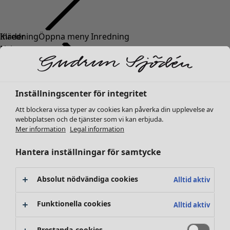
Kläder
Nyheter
Alla kläder
Klänningar
Tunikor
Inställningscenter för integritet
Toppar
Att blockera vissa typer av cookies kan påverka din upplevelse av
Skjortor & blusar
webbplatsen och de tjänster som vi kan erbjuda.
Koftor
Mer information
Legal information
Stickade tröjor
Västar
Hantera inställningar för samtycke
Kappor & jackor
Byxor
Absolut nödvändiga cookies
Alltid aktiv
Kjolar
Skor
Funktionella cookies
Alltid aktiv
Kimonos
Prestanda-cookies