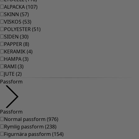
Rum
Badrum
Vardagsrum
Kök & matplats
Shoppa stilen
Klassisk och allmoge inredning