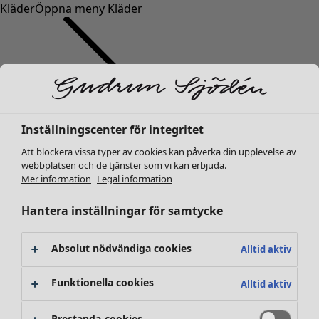
Kläder
Öppna meny Kläder
Inställningscenter för integritet
Kläder
Nyheter
Att blockera vissa typer av cookies kan påverka din upplevelse av
webbplatsen och de tjänster som vi kan erbjuda.
Alla kläder
Mer information
Legal information
Klänningar
Tunikor
Hantera inställningar för samtycke
Toppar
Skjortor & blusar
Absolut nödvändiga cookies
Alltid aktiv
Koftor
Stickade tröjor
Funktionella cookies
Alltid aktiv
Västar
Kappor & jackor
Prestanda-cookies