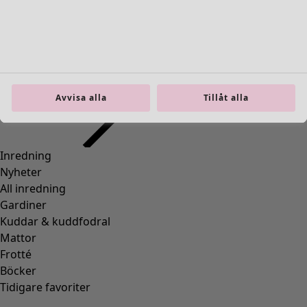
Inredning
Öppna meny Inredning
Avvisa alla
Tillåt alla
Inredning
Nyheter
All inredning
Gardiner
Kuddar & kuddfodral
Mattor
Frotté
Böcker
Tidigare favoriter