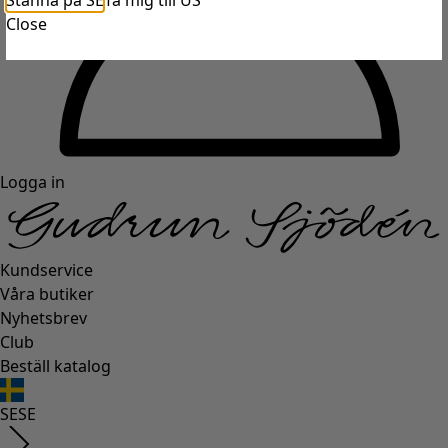
Stanna på SE
Ta mig till US
Close
Logga in
Kundservice
Våra butiker
Nyhetsbrev
Club
Beställ katalog
SE
SE