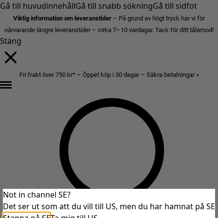
Gå till huvudinnehåll
Gå till snabb sökning
Gå till sidfot
Viktig information om leveranstider
– På grund av högt tryck har vi för
närvarande längre leveranstider – cirka 7–10 vardagar. Tack för ditt tålamod!
Stäng
Fri frakt över 750 kr* – Öppet köp i 30 dagar – Säkra betalningar »
Not in channel SE?
Det ser ut som att du vill till US, men du har hamnat på SE