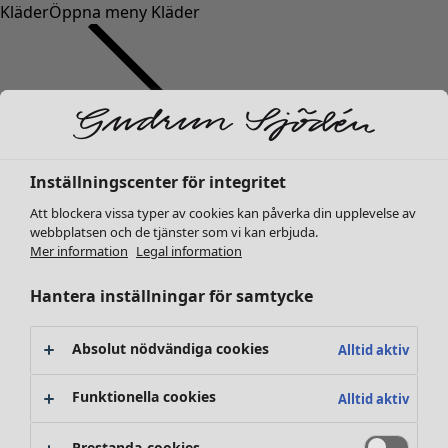
Kläder
Öppna meny Kläder
Inställningscenter för integritet
Kläder
Nyheter
Att blockera vissa typer av cookies kan påverka din upplevelse av
webbplatsen och de tjänster som vi kan erbjuda.
Alla kläder
Mer information
Legal information
Klänningar
Tunikor
Hantera inställningar för samtycke
Toppar
Skjortor & blusar
Absolut nödvändiga cookies
Alltid aktiv
Koftor
Stickade tröjor
Funktionella cookies
Alltid aktiv
Västar
Kappor & jackor
Prestanda-cookies