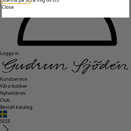
Stanna på SE
Ta mig till US
Close
Logga in
Kundservice
Våra butiker
Nyhetsbrev
Club
Beställ katalog
SE
SE