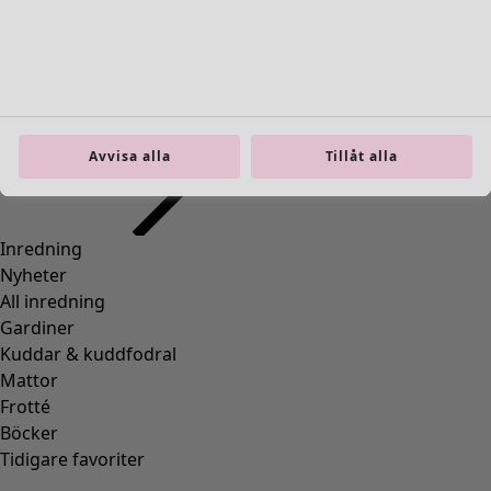
Inredning
Öppna meny Inredning
Avvisa alla
Tillåt alla
Inredning
Nyheter
All inredning
Gardiner
Kuddar & kuddfodral
Mattor
Frotté
Böcker
Tidigare favoriter