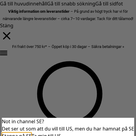
Gå till huvudinnehåll
Gå till snabb sökning
Gå till sidfot
Viktig information om leveranstider
– På grund av högt tryck har vi för
närvarande längre leveranstider – cirka 7–10 vardagar. Tack för ditt tålamod!
Stäng
Fri frakt över 750 kr* – Öppet köp i 30 dagar – Säkra betalningar »
Not in channel SE?
Det ser ut som att du vill till US, men du har hamnat på SE