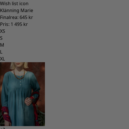
Wish list icon
Klänning Marie
Finalrea
:
645 kr
Pris
:
1 495 kr
XS
S
M
L
XL