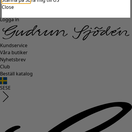
Stanna på SE
Ta mig till US
Close
Logga in
Kundservice
Våra butiker
Nyhetsbrev
Club
Beställ katalog
SE
SE