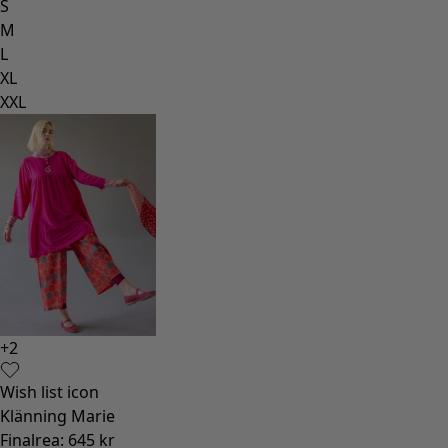
S
M
L
XL
XXL
+
2
Wish list icon
Klänning Marie
Finalrea
:
645 kr