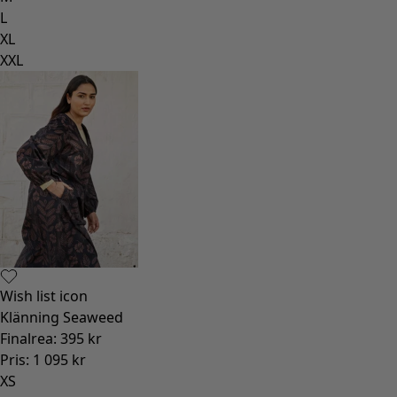
L
XL
XXL
Wish list icon
Klänning Seaweed
Finalrea
:
395 kr
Pris
:
1 095 kr
XS