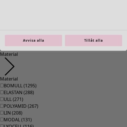
36
(
83
)
37
(
83
)
38
(
83
)
39
(
83
)
40
(
83
)
41
(
83
)
Avvisa alla
Tillåt alla
42
(
83
)
Material
Material
BOMULL
(
1295
)
ELASTAN
(
288
)
ULL
(
271
)
POLYAMID
(
267
)
LIN
(
208
)
MODAL
(
131
)
LYOCELL
(
116
)