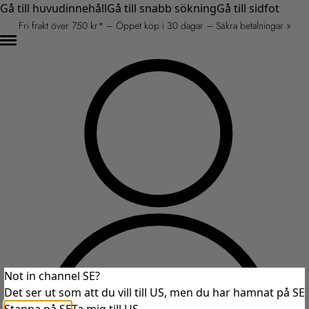
Gå till huvudinnehåll
Gå till snabb sökning
Gå till sidfot
Fri frakt över 750 kr* – Öppet köp i 30 dagar – Säkra betalningar »
Not in channel SE?
Det ser ut som att du vill till US, men du har hamnat på SE