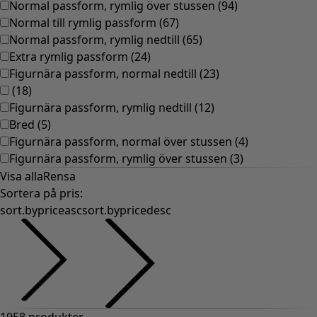
Normal passform, rymlig över stussen
(
94
)
Normal till rymlig passform
(
67
)
Normal passform, rymlig nedtill
(
65
)
Extra rymlig passform
(
24
)
Figurnära passform, normal nedtill
(
23
)
(
18
)
Figurnära passform, rymlig nedtill
(
12
)
Bred
(
5
)
Figurnära passform, normal över stussen
(
4
)
Figurnära passform, rymlig över stussen
(
3
)
Visa alla
Rensa
Sortera på pris
:
sort.bypriceasc
sort.bypricedesc
1958 produkter