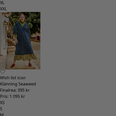
XL
XXL
Wish list icon
Klänning Seaweed
Finalrea
:
395 kr
Pris
:
1 095 kr
XS
S
M