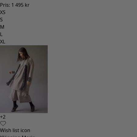
Pris
:
1 495 kr
XS
S
M
L
XL
+
2
Wish list icon