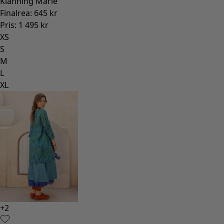
Klänning Marie
Finalrea
:
645 kr
Pris
:
1 495 kr
XS
S
M
L
XL
+
2