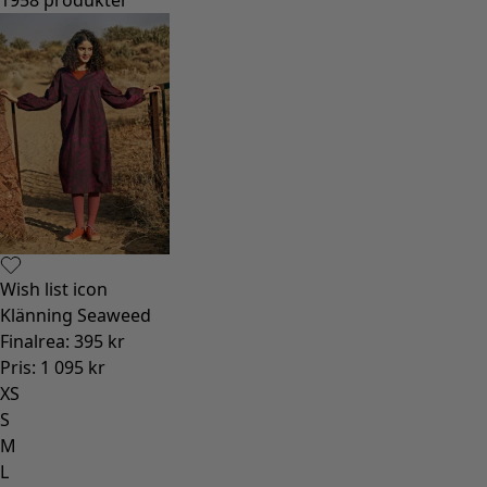
Wish list icon
Klänning Seaweed
Finalrea
:
395 kr
Pris
:
1 095 kr
XS
S
M
L