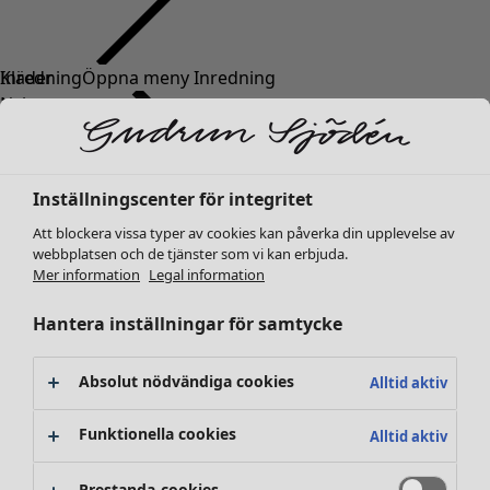
Kläder
Inredning
Öppna meny Inredning
Nyheter
Alla kläder
Klänningar
Tunikor
Inställningscenter för integritet
Toppar
Att blockera vissa typer av cookies kan påverka din upplevelse av
Skjortor & blusar
webbplatsen och de tjänster som vi kan erbjuda.
Koftor
Mer information
Legal information
Stickade tröjor
Inredning
Kampanjer
Öppna meny Kampanjer
Västar
Hantera inställningar för samtycke
Nyheter
Kappor & jackor
All inredning
Byxor
Gardiner
Absolut nödvändiga cookies
Alltid aktiv
Kjolar
Kuddar & kuddfodral
Skor
Mattor
Funktionella cookies
Alltid aktiv
Kimonos
Frotté
Böcker
Prestanda-cookies